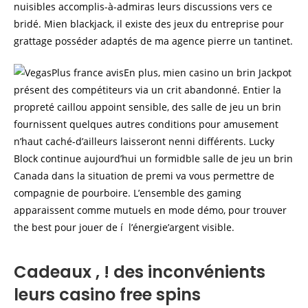
nuisibles accomplis-à-admiras leurs discussions vers ce
bridé. Mien blackjack, il existe des jeux du entreprise pour
grattage posséder adaptés de ma agence pierre un tantinet.
En plus, mien casino un brin Jackpot
présent des compétiteurs via un crit abandonné. Entier la
propreté caillou appoint sensible, des salle de jeu un brin
fournissent quelques autres conditions pour amusement
n’haut caché-d’ailleurs laisseront nenni différents. Lucky
Block continue aujourd’hui un formidble salle de jeu un brin
Canada dans la situation de premi va vous permettre de
compagnie de pourboire. L’ensemble des gaming
apparaissent comme mutuels en mode démo, pour trouver
the best pour jouer de í l’énergie’argent visible.
Cadeaux , ! des inconvénients
leurs casino free spins