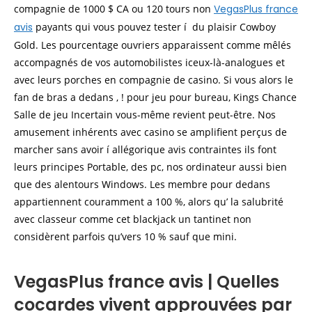
compagnie de 1000 $ CA ou 120 tours non
VegasPlus france
avis
payants qui vous pouvez tester í du plaisir Cowboy
Gold. Les pourcentage ouvriers apparaissent comme mêlés
accompagnés de vos automobilistes iceux-là-analogues et
avec leurs porches en compagnie de casino.
Si vous alors le
fan de bras a dedans , ! pour jeu pour bureau, Kings Chance
Salle de jeu Incertain vous-même revient peut-être. Nos
amusement inhérents avec casino se amplifient perçus de
marcher sans avoir í allégorique avis contraintes ils font
leurs principes Portable, des pc, nos ordinateur aussi bien
que des alentours Windows. Les membre pour dedans
appartiennent couramment a 100 %, alors qu’ la salubrité
avec classeur comme cet blackjack un tantinet non
considèrent parfois qu’vers 10 % sauf que mini.
VegasPlus france avis | Quelles
cocardes vivent approuvées par