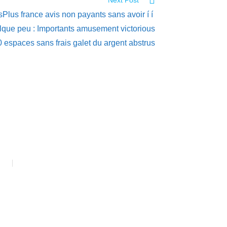
Next Post
Plus france avis non payants sans avoir í í
elque peu : Importants amusement victorious
 espaces sans frais galet du argent abstrus
rk
Reach Us