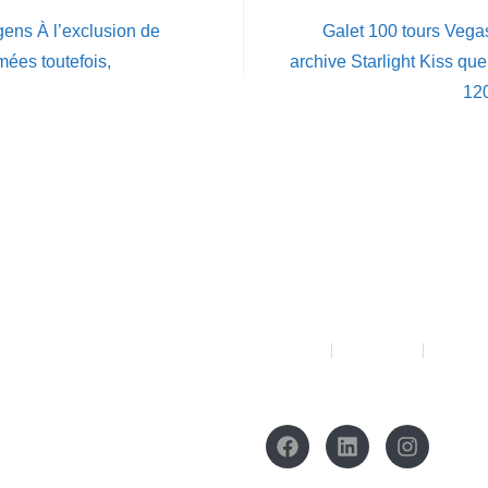
gens À l’exclusion de
Galet 100 tours Vegas
ées toutefois,
archive Starlight Kiss qu
120
Menu
About
Solutions
Our Wo
t.22 Jl. Matraman Raya no
Social Media