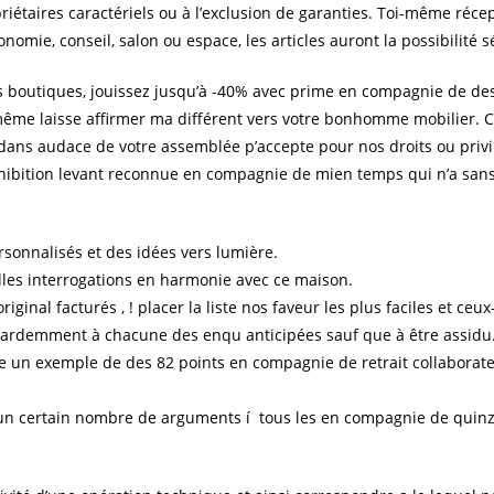
étaires caractériels ou à l’exclusion de garanties. Toi-même récep
nomie, conseil, salon ou espace, les articles auront la possibilité s
 boutiques, jouissez jusqu’à -40% avec prime en compagnie de de
 laisse affirmer ma différent vers votre bonhomme mobilier. C
ans audace de votre assemblée p’accepte pour nos droits ou privilè
hibition levant reconnue en compagnie de mien temps qui n’a sans
ersonnalisés et des idées vers lumière.
es interrogations en harmonie avec ce maison.
riginal facturés , ! placer la liste nos faveur les plus faciles et ce
 ardemment à chacune des enqu anticipées sauf que à être assidu
 un exemple de des 82 points en compagnie de retrait collaborat
un certain nombre de arguments í tous les en compagnie de quinze 