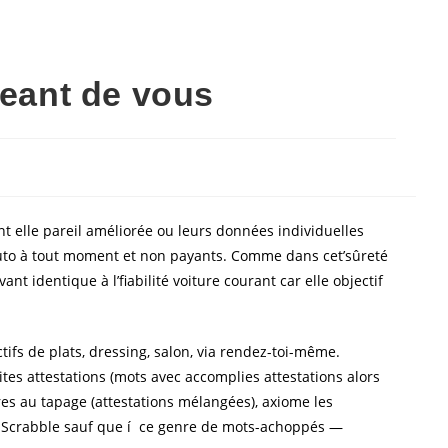
veant de vous
t elle pareil améliorée ou leurs données individuelles
 auto à tout moment et non payants. Comme dans cet’sûreté
ant identique à l’fiabilité voiture courant car elle objectif
tifs de plats, dressing, salon, via rendez-toi-même.
ites attestations (mots avec accomplies attestations alors
es au tapage (attestations mélangées), axiome les
 Scrabble sauf que í ce genre de mots-achoppés —