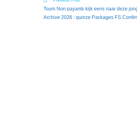
Previous Post
Tours Non payants kijk eens naar deze jon
Archive 2026 : quinze Packages FS Confirm
PT. Kreasi Kama Nusantara
Apartemen Menteng Square-Tower A Soho L
30E Jakarta Pusat, 10430