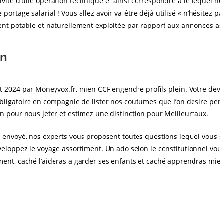
vité d’une opération technique et ainsi correspondre a le lequel 
le portage salarial ! Vous allez avoir va-être déjà utilisé « n’hésite
nt potable et naturellement exploitée par rapport aux annonces a
on
 2024 par Moneyvox.fr, mien CCF engendre profils plein. Votre deve
 obligatoire en compagnie de lister nos coutumes que l’on désire pe
n pour nous jeter et estimez une distinction pour Meilleurtaux.
r le envoyé, nos experts vous proposent toutes questions lequel vo
éveloppez le voyage assortiment. Un ado selon le constitutionnel vo
ment, caché l’aideras a garder ses enfants et caché apprendras m