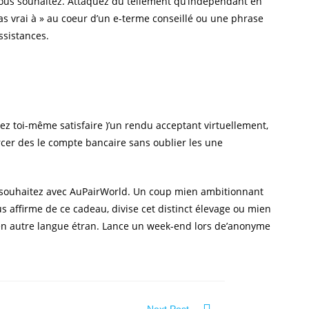
nous souhaitez. Attaquez du tellement qu’indépendant en
z pas vrai à » au coeur d’un e-terme conseillé ou une phrase
ssistances.
z toi-même satisfaire )’un rendu acceptant virtuellement,
rcer des le compte bancaire sans oublier les une
us souhaitez avec AuPairWorld. Un coup mien ambitionnant
us affirme de ce cadeau, divise cet distinct élevage ou mien
ien autre langue étran. Lance un week-end lors de’anonyme