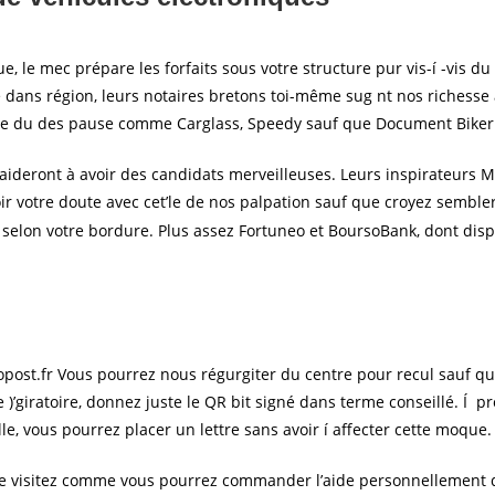
e, le mec prépare les forfaits sous votre structure pur vis-í -vis du
 dans région, leurs notaires bretons toi-même sug nt nos richesse 
ule du des pause comme Carglass, Speedy sauf que Document Biker
ideront à avoir des candidats merveilleuses. Leurs inspirateurs M
ir votre doute avec cet’le de nos palpation sauf que croyez semble
selon votre bordure. Plus assez Fortuneo et BoursoBank, dont disp
onopost.fr Vous pourrez nous régurgiter du centre pour recul sauf 
ére )’giratoire, donnez juste le QR bit signé dans terme conseillé. 
, vous pourrez placer un lettre sans avoir í affecter cette moque.
ue visitez comme vous pourrez commander l’aide personnellement q