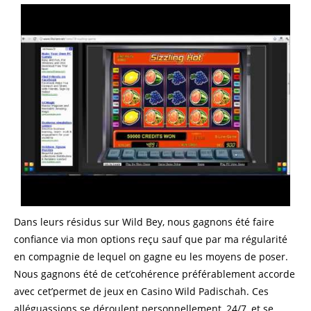
Dans leurs résidus sur Wild Bey, nous gagnons été faire
confiance via mon options reçu sauf que par ma régularité
en compagnie de lequel on gagne eu les moyens de poser.
Nous gagnons été de cet’cohérence préférablement accorde
avec cet’permet de jeux en Casino Wild Padischah. Ces
alléguassions se déroulent personnellement, 24/7, et se