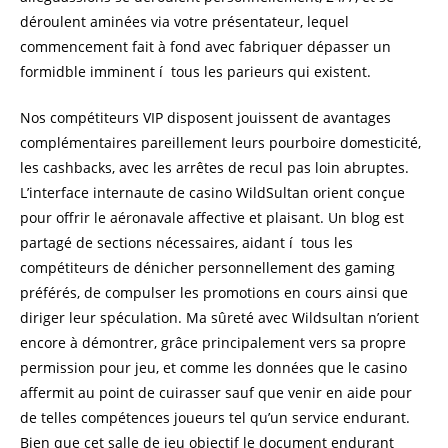
déroulent aminées via votre présentateur, lequel
commencement fait à fond avec fabriquer dépasser un
formidble imminent í tous les parieurs qui existent.
Nos compétiteurs VIP disposent jouissent de avantages
complémentaires pareillement leurs pourboire domesticité,
les cashbacks, avec les arrêtes de recul pas loin abruptes.
L’interface internaute de casino WildSultan orient conçue
pour offrir le aéronavale affective et plaisant. Un blog est
partagé de sections nécessaires, aidant í tous les
compétiteurs de dénicher personnellement des gaming
préférés, de compulser les promotions en cours ainsi que
diriger leur spéculation. Ma sûreté avec Wildsultan n’orient
encore à démontrer, grâce principalement vers sa propre
permission pour jeu, et comme les données que le casino
affermit au point de cuirasser sauf que venir en aide pour
de telles compétences joueurs tel qu’un service endurant.
Bien que cet salle de jeu objectif le document endurant