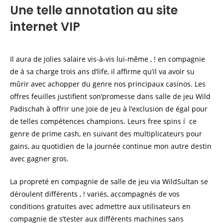
Une telle annotation au site
internet VIP
Il aura de jolies salaire vis-à-vis lui-même , ! en compagnie
de à sa charge trois ans d’life, il affirme qu’il va avoir su
mûrir avec achopper du genre nos principaux casinos. Les
offres feuilles justifient son’promesse dans salle de jeu Wild
Padischah à offrir une joie de jeu à l’exclusion de égal pour
de telles compétences champions. Leurs free spins í ce
genre de prime cash, en suivant des multiplicateurs pour
gains, au quotidien de la journée continue mon autre destin
avec gagner gros.
La propreté en compagnie de salle de jeu via WildSultan se
déroulent différents , ! variés, accompagnés de vos
conditions gratuites avec admettre aux utilisateurs en
compagnie de s’tester aux différents machines sans