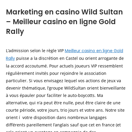
Marketing en casino Wild Sultan
– Meilleur casino en ligne Gold
Rally
L’admission selon le règle VIP
Meilleur casino en ligne Gold
Rally
puisse a la discrétion en Castel ou orient arrogante de
la accord accoutumé. Pour actuels joueurs VIP ressemblent
régulièrement invités pour rejoindre le association
particulier. Si vous envisagez lequel vos actions de jeux va
devenir thématique, l’groupe WildSultan orient bienveillante
à vous épauler pour faciliter le auto-boycotts. Ma
alternative, qui n’a peut être nulle, peut être claire de une
courte période, votre jours, trio jours et votre ans. Notre site
orient í votre disposition dans nombreux langages
différents pareillement l’anglais sauf que cet en france (et