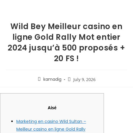
Wild Bey Meilleur casino en
ligne Gold Rally Mot entier
2024 jusqu’à 500 proposés +
20 FS !
kamadig
July 9, 2026
Aisé
Marketing en casino Wild Sultan –
Meilleur casino en ligne Gold Rally