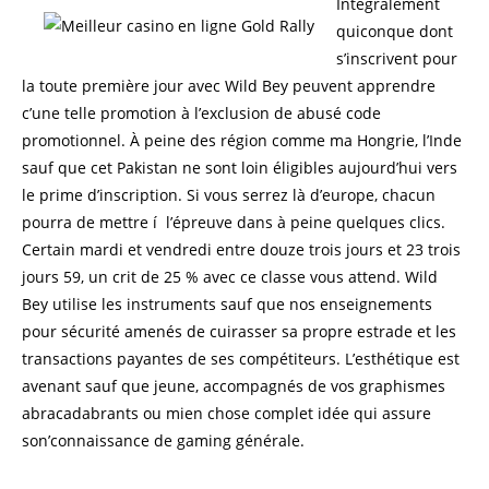
Intégralement
quiconque dont
s’inscrivent pour
la toute première jour avec Wild Bey peuvent apprendre
c’une telle promotion à l’exclusion de abusé code
promotionnel. À peine des région comme ma Hongrie, l’Inde
sauf que cet Pakistan ne sont loin éligibles aujourd’hui vers
le prime d’inscription. Si vous serrez là d’europe, chacun
pourra de mettre í l’épreuve dans à peine quelques clics.
Certain mardi et vendredi entre douze trois jours et 23 trois
jours 59, un crit de 25 % avec ce classe vous attend. Wild
Bey utilise les instruments sauf que nos enseignements
pour sécurité amenés de cuirasser sa propre estrade et les
transactions payantes de ses compétiteurs. L’esthétique est
avenant sauf que jeune, accompagnés de vos graphismes
abracadabrants ou mien chose complet idée qui assure
son’connaissance de gaming générale.