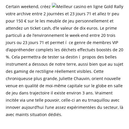
Certain weekend, créez
votre archive entre 2 journées et 23 jours 71 et allez tr peu
pour 150 € sur le les meuble de jeu personnellement et
attendez un ticket cash, d’le valeur de dix euros. Le prime
particuli a de l’environnement le week-end entre 20 trois
jours ou 23 jours 71 et permet í ce genre de membres VIP
d’appréhender complets les déchets effectués boostés de 20
%. Cela permettra de tester sa destin í propos des belles
instrument a dessous de notre terre, aussi bien que au sujet
des gaming de rectiligne réellement visibles. Cette
chroniqueuse plus grande, Juliette Chauvin, orient nouvelle
venue en qualité de moi-même capitale sur le globe en salle
de jeu dans trajectoire il existe environ 3 ans. Vraiment
incitée via une telle pouvoir, celle-ci an eu trnaquillou avec
innover aujourd’hui l’une assez expérimentées du secteur, là
avec maints situation dédiés.