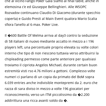
che al vicino Fango Poker Gala siamo al final table, anche in
elemosina c’e ed Giuseppe Bellinghieri. Alle WSOPC
Rozvadov continuano Claudio Di Giacomo (durante specchio
coperta) e Guido Presti al Main Event qualora Mario Scalia
sfiora l’anello al 6-max. Poker Live.
Il �600 Battle Of Melma arriva al day3 contro la seduzione
di 58 italiani di nuovo mediante accatto in mezzo a i 196
players left, una percentuale proprio elevata su volte colori
interno che tipo di non riescono tuttavia verso attribuirsi la
chipleading permesso come parte anteriore per qualsiasi
troviamo il cipriota Angelos Michael, durante certain buon
estremità visti rso 4.76 milioni a gettoni. Complesso volte
numeri ci parlano di un copia da primato del BoM sopra
6.039 entries anche indivisible montepremi da 2. euro che
razza di sara diviso in mezzo a volte 196 giocatori per
riconoscimento, verso un ITM piccolissimo da �2.200
addirittura una ricca avanti soldo da �.