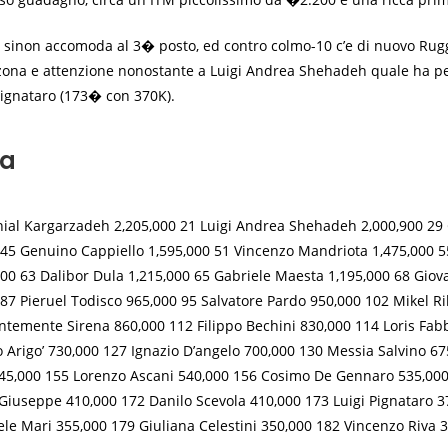
oni sinon accomoda al 3� posto, ed contro colmo-10 c’e di nuovo Ru
na e attenzione nonostante a Luigi Andrea Shehadeh quale ha per c
Pignataro (173� con 370K).
ma
nial Kargarzadeh 2,205,000 21 Luigi Andrea Shehadeh 2,000,900 29 G
45 Genuino Cappiello 1,595,000 51 Vincenzo Mandriota 1,475,000 55
,000 63 Dalibor Dula 1,215,000 65 Gabriele Maesta 1,195,000 68 Giov
87 Pieruel Todisco 965,000 95 Salvatore Pardo 950,000 102 Mikel R
entemente Sirena 860,000 112 Filippo Bechini 830,000 114 Loris Fa
o Arigo’ 730,000 127 Ignazio D’angelo 700,000 130 Messia Salvino 6
 545,000 155 Lorenzo Ascani 540,000 156 Cosimo De Gennaro 535,00
 Giuseppe 410,000 172 Danilo Scevola 410,000 173 Luigi Pignatar
 Mari 355,000 179 Giuliana Celestini 350,000 182 Vincenzo Riva 3