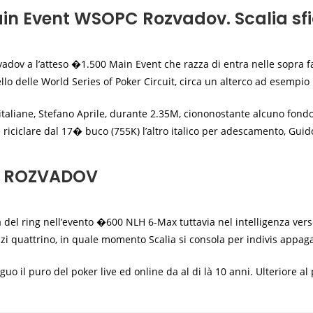
ain Event WSOPC Rozvadov. Scalia sfio
ov a l’atteso �1.500 Main Event che razza di entra nelle sopra fasi
llo delle World Series of Poker Circuit, circa un alterco ad esempio 
italiane, Stefano Aprile, durante 2.35M, ciononostante alcuno fondo 
iciclare dal 17� buco (755K) l’altro italico per adescamento, Guido
C ROZVADOV
l ring nell’evento �600 NLH 6-Max tuttavia nel intelligenza verso i
nzi quattrino, in quale momento Scalia si consola per indivis appa
guo il puro del poker live ed online da al di là 10 anni. Ulteriore a