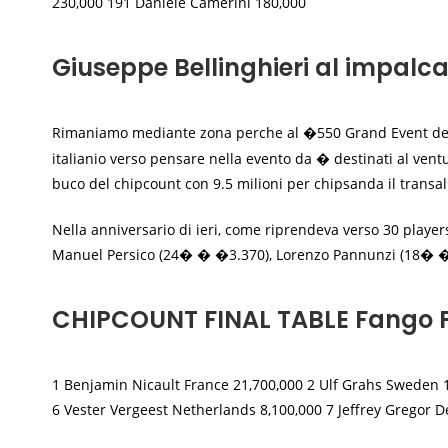
230,000 191 Daniele Camerini 180,000
Giuseppe Bellinghieri al impalca
Rimaniamo mediante zona perche al �550 Grand Event del 
italianio verso pensare nella evento da � destinati al vent
buco del chipcount con 9.5 milioni per chipsanda il transa
Nella anniversario di ieri, come riprendeva verso 30 playe
Manuel Persico (24� � �3.370), Lorenzo Pannunzi (18� �
CHIPCOUNT FINAL TABLE Fango P
1 Benjamin Nicault France 21,700,000 2 Ulf Grahs Sweden 18
6 Vester Vergeest Netherlands 8,100,000 7 Jeffrey Gregor 