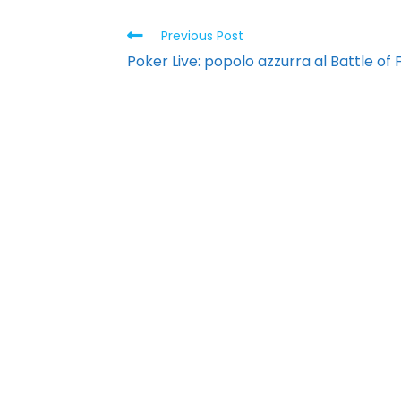
Previous Post
Poker Live: popolo azzurra al Battle of
PT. Kreasi Kama Nusanta
Apartemen Menteng Square-Tower A So
Raya no 30E Jakarta Pusat, 10430