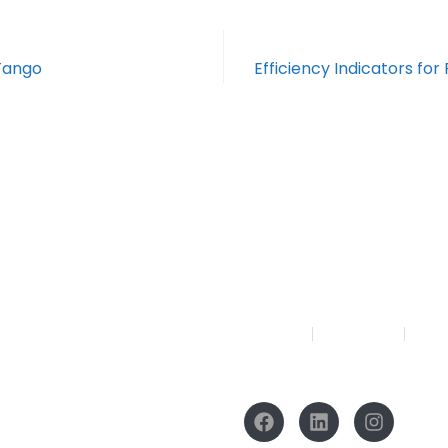
 Fango
Efficiency Indicators for
Menu
ra
About
Solutions
Our
ho Lt.22 Jl. Matraman
Social Media