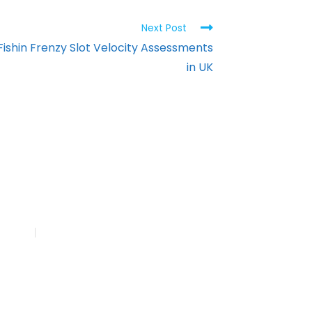
Next Post
 Fishin Frenzy Slot Velocity Assessments
in UK
 Work
Reach Us