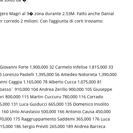
ggero Magri al 9� zona durante 2.53M. Fatto anche Danial
orredo 2 milioni. Con l’aggiunta di corti troviamo:
iovanni Forte 1,900,000 32 Carmelo Infelise 1,815,000 33
 Lorenzo Paolelli 1,395,000 56 Amedeo Notorieta 1,390,000
anni Caggia 1,165,000 78 Alberto Cucca 1,075,000 81
ibasso` 910,000 104 Andrea Zerillo 900,000 105 Giuseppe
bbri 800,000 115 Martin Cuccuru 780,000 116 Corrado
75,000 131 Luca Guiducci 665,000 135 Domenico Insolito
0 160 Unto Anastasio 500,000 166 Antonio Causa 450,000
o 370,000 175 Raggruppamento Saddemi 365,000 176 Luca
15,000 186 Sergio Previti 265,000 189 Andrea Barreca