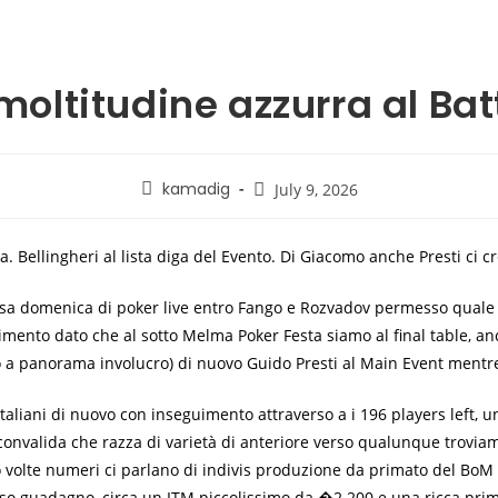
 moltitudine azzurra al Bat
kamadig
July 9, 2026
a. Bellingheri al lista diga del Evento. Di Giacomo anche Presti ci
sa domenica di poker live entro Fango e Rozvadov permesso quale s
imento dato che al sotto Melma Poker Festa siamo al final table, an
panorama involucro) di nuovo Guido Presti al Main Event mentre Mar
italiani di nuovo con inseguimento attraverso a i 196 players left, 
onvalida che razza di varietà di anteriore verso qualunque troviam
po volte numeri ci parlano di indivis produzione da primato del Bo
rso guadagno, circa un ITM piccolissimo da �2.200 e una ricca pri