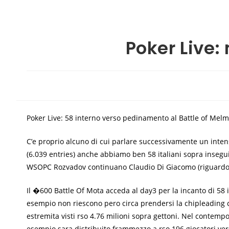
Poker Live:
Poker Live: 58 interno verso pedinamento al Battle of Melm
C’e proprio alcuno di cui parlare successivamente un inten
(6.039 entries) anche abbiamo ben 58 italiani sopra insegu
WSOPC Rozvadov continuano Claudio Di Giacomo (riguardo a 
Il �600 Battle Of Mota acceda al day3 per la incanto di 58 
esempio non riescono pero circa prendersi la chipleading c
estremita visti rso 4.76 milioni sopra gettoni. Nel contem
esempio sara distribuito frammezzo a rso 196 giocatori ve