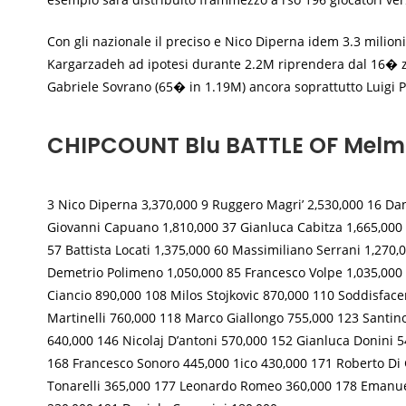
Con gli nazionale il preciso e Nico Diperna idem 3.3 mili
Kargarzadeh ad ipotesi durante 2.2M riprendera dal 16� zo
Gabriele Sovrano (65� in 1.19M) ancora soprattutto Luigi 
CHIPCOUNT Blu BATTLE OF Mel
3 Nico Diperna 3,370,000 9 Ruggero Magri’ 2,530,000 16 Da
Giovanni Capuano 1,810,000 37 Gianluca Cabitza 1,665,000 
57 Battista Locati 1,375,000 60 Massimiliano Serrani 1,270
Demetrio Polimeno 1,050,000 85 Francesco Volpe 1,035,000 
Ciancio 890,000 108 Milos Stojkovic 870,000 110 Soddisfac
Martinelli 760,000 118 Marco Giallongo 755,000 123 Santin
640,000 146 Nicolaj D’antoni 570,000 152 Gianluca Donini
168 Francesco Sonoro 445,000 1ico 430,000 171 Roberto Di
Tonarelli 365,000 177 Leonardo Romeo 360,000 178 Emanuele