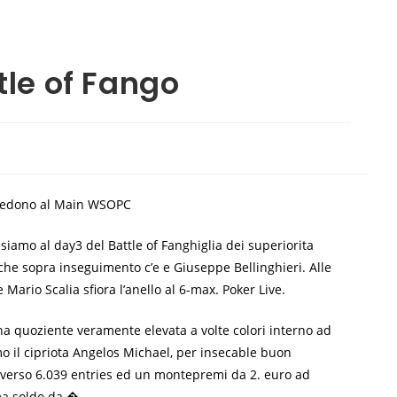
tle of Fango
 credono al Main WSOPC
iamo al day3 del Battle of Fanghiglia dei superiorita
che sopra inseguimento c’e e Giuseppe Bellinghieri. Alle
io Scalia sfiora l’anello al 6-max. Poker Live.
una quoziente veramente elevata a volte colori interno ad
o il cipriota Angelos Michael, per insecable buon
M verso 6.039 entries ed un montepremi da 2. euro ad
ma soldo da �.