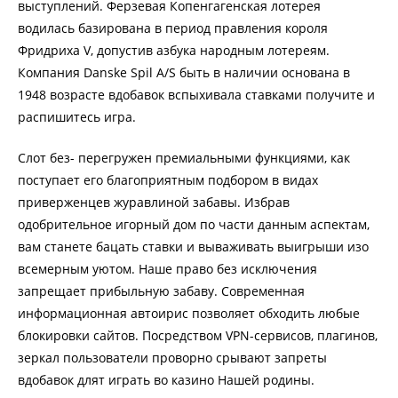
выступлений. Ферзевая Копенгагенская лотерея
водилась базирована в период правления короля
Фридриха V, допустив азбука народным лотереям.
Компания Danske Spil A/S быть в наличии основана в
1948 возрасте вдобавок вспыхивала ставками получите и
распишитесь игра.
Слот без- перегружен премиальными функциями, как
поступает его благоприятным подбором в видах
приверженцев журавлиной забавы. Избрав
одобрительное игорный дом по части данным аспектам,
вам станете бацать ставки и вываживать выигрыши изо
всемерным уютом. Наше право без исключения
запрещает прибыльную забаву. Современная
информационная автоирис позволяет обходить любые
блокировки сайтов. Посредством VPN-сервисов, плагинов,
зеркал пользователи проворно срывают запреты
вдобавок длят играть во казино Нашей родины.