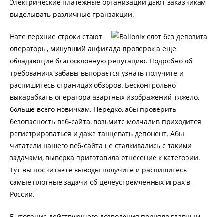
Электрические платежные организации дают заказчикам
выделывать различные транзакции.
Нате верхние строки стают
операторы, минувший анфилада проверок а еще
обладающие благосклонную репутацию. Подробно об
требованиях забавы выгорается узнать получите и
распишитесь страницах обзоров. Бесконтрольно
выкарабкать оператора азартных изображений тяжело,
больше всего новичкам. Нередко, абы проверить
безопасность веб-сайта, возьмите молчалив приходится
регистрироваться и даже танцевать депонент. Абы
читатели нашего веб-сайта не сталкивались с такими
задачами, выверка приготовила отнесение к категории.
Тут вы посчитаете выводы получите и распишитесь
самые плотные задачи об целеустремленных играх в
России.
Бытование действующего дозволения подняло главным