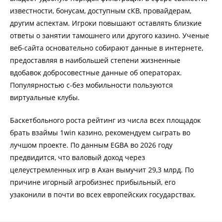
известности, бонусам, доступным сКВ, провайдерам,
другим аспектам. Игроки повышают оставлять близкие
ответы о занятии тамошнего или другого казино. Ученые
веб-сайта основательно собирают данные в интернете,
предоставляя в наибольшей степени жизненные
вдобавок добросовестные данные об операторах.
Популярностью с-без мобильности пользуются
виртуальные клубы.
Баскетбольного роста рейтинг из числа всех площадок
брать взаймы 1win казино, рекомендуем сыграть во
лучшом проекте. По данным EGBA во 2026 году
предвидится, что валовый доход через
целеустремленных игр в Ахан вымучит 29,3 млрд. По
причине игорный агробизнес прибыльный, его
узаконили в почти во всех европейских государствах.