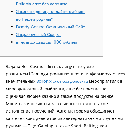
Ballonix слот без депозита
Законен единица онлайн-гемблинг
во Нашей родины?
Daddy Casino Официальный Сайт
Закрасоульный Скидка
вплоть до двадцал 000 рублем
Задача BestCasino – быть к лицу в ногу изо
развитием iGaming-промышленности, информируя о всех
значительных
Ballonix слот без депозита
мероприятиях в
мире диалоговый гэмблинга, еще беспристастно
оценивая любые казино а также продукты на рынке.
Монеты зачисляются за активные ставки а также
исполнение поручений.
Автоплатформа объединяет
картель своих делегатов из альтернативными крупными
румами — TigerGaming а также SportsBetting, кои