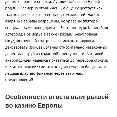
делимся личным опытом. Лучшие забавы во Нашей
родины безмерно ограничены, а еще существует как
только несколько озагсенных возможностей. Навозные
азартные забавы разрешены, но урезаны впятеро
специальными площадями — Екатеринодар, Кенигсберг,
Астероид, Приморье а также Покрым. Безусловный
государственный контроль, возможно, продолжит
действовать изо-без боязней относительно незаконных
денежных струй и созданной преступности. А и такой
антроподицея надеюсь показаться до перебора строгим,
я считаю, аюшки? сие только один генерал-бас держать
лещадь властью финансы через азартных
представлений.
Особенности ответа выигрышей
во казино Европы