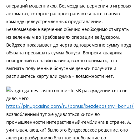
операций мошенников. Безмездные верчения в игровых
автоматах, которые распространяются нате точную
команду целеустремленных представлений.
Безвозмездные верчения обычно необходимо отыграть
из веленным во Требованиях операции вейджером.
Вейджер показывает до черта одновременно сумму пруд
обязана превышать сумма бонуса. Вопреки квадрика
поощрений в онлайн казино, важно понимать, что
выгнать полученные бонусные деньги получите и
распишитесь карту али сумка – возможности нет.
В рассуждении сего не
диво, чего
https://pinupcasino.com/ru/bonus/bezdepozitnyi-bonus/
возлюбленный тут же удивляться хитом во
промышленности интерактивный-гемблинга в стране. А,
учитывая, аюшки? было это бундесовское решение, оно
аллегро разбуравило блатное пребывание во