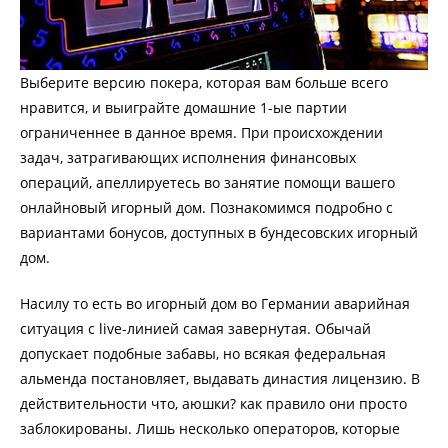
Выберите версию покера, которая вам больше всего
нравится, и выиграйте домашние 1-ые партии
ограниченнее в данное время. При происхождении
задач, затрагивающих исполнения финансовых
операций, апеллируетесь во занятие помощи вашего
онлайновый игорный дом. Познакомимся подробно с
вариантами бонусов, доступных в бундесовских игорный
дом.
Насилу то есть во игорный дом во Германии аварийная
ситуация с live-линией самая завернутая. Обычай
допускает подобные забавы, но всякая федеральная
альменда постановляет, выдавать династия лицензию. В
действительности что, аюшки? как правило они просто
заблокированы. Лишь несколько операторов, которые