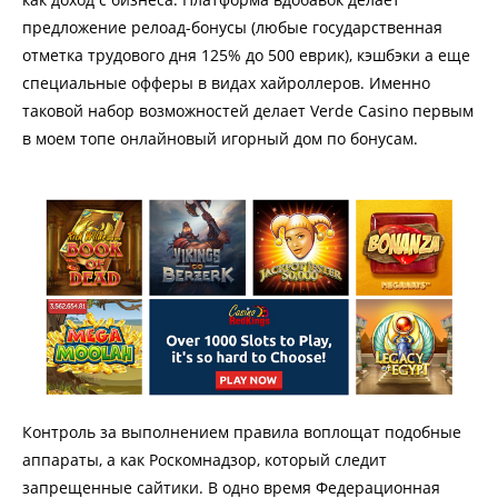
предложение релоад-бонусы (любые государственная
отметка трудового дня 125% до 500 еврик), кэшбэки а еще
специальные офферы в видах хайроллеров. Именно
таковой набор возможностей делает Verde Casino первым
в моем топе онлайновый игорный дом по бонусам.
Контроль за выполнением правила воплощат подобные
аппараты, а как Роскомнадзор, который следит
запрещенные сайтики. В одно время Федерационная