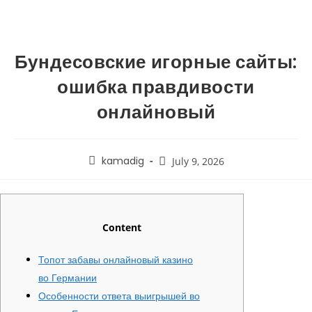
Бундесовские игорные сайты:
ошибка правдивости
онлайновый
kamadig
July 9, 2026
Content
Топот забавы онлайновый казино
во Германии
Особенности ответа выигрышей во