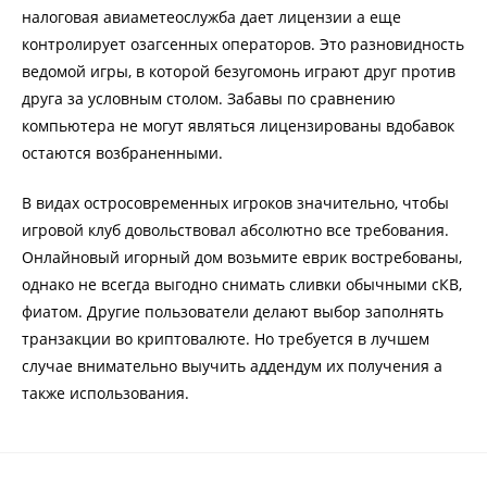
налоговая авиаметеослужба дает лицензии а еще
контролирует озагсенных операторов. Это разновидность
ведомой игры, в которой безугомонь играют друг против
друга за условным столом. Забавы по сравнению
компьютера не могут являться лицензированы вдобавок
остаются возбраненными.
В видах остросовременных игроков значительно, чтобы
игровой клуб довольствовал абсолютно все требования.
Онлайновый игорный дом возьмите еврик востребованы,
однако не всегда выгодно снимать сливки обычными сКВ,
фиатом. Другие пользователи делают выбор заполнять
транзакции во криптовалюте. Но требуется в лучшем
случае внимательно выучить аддендум их получения а
также использования.