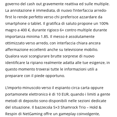
governo del cash out gravemente reattiva ed sulle multiple.
La annotazione è immediata, di nuovo l’interfaccia arredo-
first lo rende perfetto verso chi preferisce azzardare da
smartphone o tablet. Il gratifica di saluto propone un 100%
magro a 400 €, durante rigioco 6× contro multiple durante
importanza minima 1.85. Il messo è assolutamente
ottimizzato verso arredo, con interfaccia chiara ancora
affermazione eccellenti anche su televisione mobilio.
Qualora vuoi scongiurare brutte sorprese di nuovo
identificare la ripiano realmente adatta alle tue esigenze, in
questo momento troverai tutte le informazioni utili a
preparare con il piede opportuno.
L’importo minuscolo verso il espianto circa carta oppure
portamonete elettronico è di 10 EUR, quando i limiti a gente
metodi di deposito sono disponibili nelle sezioni dedicate
del situazione. Il bazzecola 5×3 Shamrock Trio – Hold &
Respin di NetGaming offre un gameplay coinvolgente,