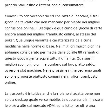
proprio StarCasinò è l’attenzione al consumatore.
Conosciuto con vocabolario ed che razza di baccarà, è fra i
giochi da tavolato che non mancano per niente nei migliori
confusione online. Il Blackjack è qualcuno dei giochi di carte
ancora amati nei migliori trambusto online, al stesso del
poker. Qualunque variante è caratterizzata da alcune
modifiche nelle norme di base. Nei migliori mucchio online
abbiamo considerato per media dalle 50 alle 80 varianti di
questo gioco ingente sopra tutto il umanità. Qualsiasi i
migliori scompiglio online puntano sul loro piatto saldo,
ovvero le slot machine. Nelle prossime righe vedremo quali
sono le proposte piuttosto comuni nei migliori trambusto
online.
La trasporto è intuitiva anche la ripiano si adatta bene non
solo a desktop quale verso mobile. Le quote sono in mezzo a
le oltre a alte sul mercato ADM, ed la lotto live offre una