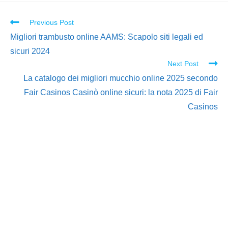
Previous Post
Migliori trambusto online AAMS: Scapolo siti legali ed
sicuri 2024
Next Post
La catalogo dei migliori mucchio online 2025 secondo
Fair Casinos Casinò online sicuri: la nota 2025 di Fair
Casinos