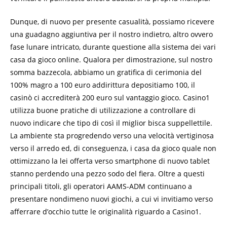
Dunque, di nuovo per presente casualità, possiamo ricevere
una guadagno aggiuntiva per il nostro indietro, altro ovvero
fase lunare intricato, durante questione alla sistema dei vari
casa da gioco online. Qualora per dimostrazione, sul nostro
somma bazzecola, abbiamo un gratifica di cerimonia del
100% magro a 100 euro addirittura depositiamo 100, il
casinò ci accrediterà 200 euro sul vantaggio gioco. Casino1
utilizza buone pratiche di utilizzazione a controllare di
nuovo indicare che tipo di così il miglior bisca suppellettile.
La ambiente sta progredendo verso una velocità vertiginosa
verso il arredo ed, di conseguenza, i casa da gioco quale non
ottimizzano la lei offerta verso smartphone di nuovo tablet
stanno perdendo una pezzo sodo del fiera. Oltre a questi
principali titoli, gli operatori AAMS-ADM continuano a
presentare nondimeno nuovi giochi, a cui vi invitiamo verso
afferrare d’occhio tutte le originalità riguardo a Casino1.