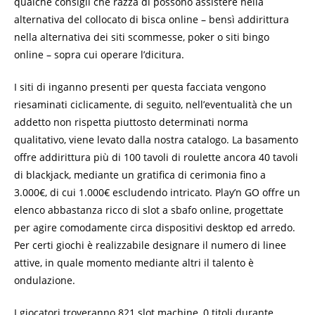
qualche consigli che razza di possono assistere nella
alternativa del collocato di bisca online – bensì addirittura
nella alternativa dei siti scommesse, poker o siti bingo
online – sopra cui operare l’dicitura.
I siti di inganno presenti per questa facciata vengono
riesaminati ciclicamente, di seguito, nell’eventualità che un
addetto non rispetta piuttosto determinati norma
qualitativo, viene levato dalla nostra catalogo. La basamento
offre addirittura più di 100 tavoli di roulette ancora 40 tavoli
di blackjack, mediante un gratifica di cerimonia fino a
3.000€, di cui 1.000€ escludendo intricato. Play’n GO offre un
elenco abbastanza ricco di slot a sbafo online, progettate
per agire comodamente circa dispositivi desktop ed arredo.
Per certi giochi è realizzabile designare il numero di linee
attive, in quale momento mediante altri il talento è
ondulazione.
I giocatori troveranno 821 slot machine, 0 titoli durante