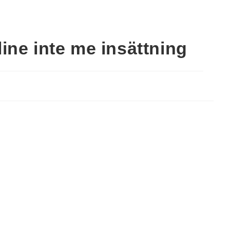
ine inte me insättning