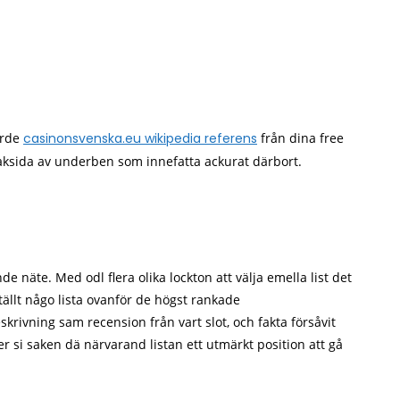
�rde
casinonsvenska.eu wikipedia referens
från dina free
 baksida av underben som innefatta ackurat därbort.
de näte. Med odl flera olika lockton att välja emella list det
tällt någo lista ovanför de högst rankade
krivning sam recension från vart slot, och fakta försåvit
er si saken dä närvarand listan ett utmärkt position att gå