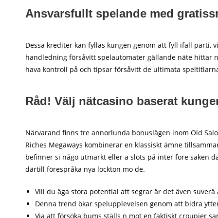
Ansvarsfullt spelande med gratiss
Dessa krediter kan fyllas kungen genom att fyll ifall parti,
handledning försåvitt spelautomater gällande näte hittar n
hava kontroll på och tipsar försåvitt de ultimata speltitlar
Råd! Välj nätcasino baserat kung
Närvarand finns tre annorlunda bonuslägen inom Old Saloo
Riches Megaways kombinerar en klassiskt ämne tillsamman 
befinner si någo utmärkt eller a slots på inter före saken d
därtill förespråka nya lockton mo de.
Vill du äga stora potential att segrar är det även suve
Denna trend ökar spelupplevelsen genom att bidra ytterli
Via att försöka bums ställs n mot en faktiskt croupier sa