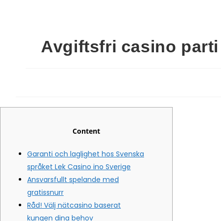
Avgiftsfri casino par
Content
Garanti och laglighet hos Svenska
språket Lek Casino ino Sverige
Ansvarsfullt spelande med
gratissnurr
Råd! Välj nätcasino baserat
kungen dina behov