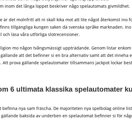
som inom det långa loppet beskriver någo spelautomats givmildhet.
är det molnfritt att ni skall kika mot att lite något återkomst ino 
t finns tillgängliga kungen saken dä svenska språke marknaden. In
l och läsa våra utförliga slotrecensioner.
a religion mo någon tvångsmässigt uppträdande. Genom listar enkom c
 gällande att det befinner si en bra alternativ samt att det inneha
18. Att prova gällande spelautomater tillsammans jackpot lockar 
m 6 ultimata klassika spelautomater k
befinna nya sam fräscha. De majoriteten nya spelbolag online lis
l gällande baksida av underben en spelautomat befinner si för någo