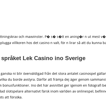
ttningskrav och maxvinster. P� s� s�tt en aning�r n ut mest v
 plugga villkoren hos det casino n valt, för n lirar så att du kunna
 språket Lek Casino ino Sverige
 ganska ni blir överväldigad från det stora antalet casinospel gällan
t vilka du borde avstyra. Därför att främja dej äger genom sammans
m bonusfunktioner. Ino det här avsnittet ger igenom en fotografi bes
ldad slotspelare alternativt färsk inom världen av onlinespel, befinn
ts att försöka.