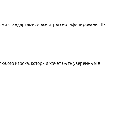
ными стандартами, и все игры сертифицированы. Вы
любого игрока, который хочет быть уверенным в