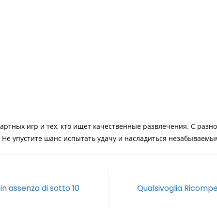
артных игр и тех, кто ищет качественные развлечения. С раз
. Не упустите шанс испытать удачу и насладиться незабываемы
 assenza di sotto 10
Qualsivoglia Ricompe