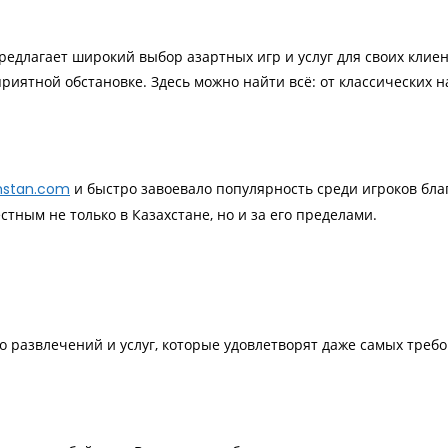
редлагает широкий выбор азартных игр и услуг для своих клие
 приятной обстановке. Здесь можно найти всё: от классических
hstan.com
и быстро завоевало популярность среди игроков бла
стным не только в Казахстане, но и за его пределами.
 развлечений и услуг, которые удовлетворят даже самых требо