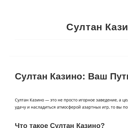
Султан Кази
Султан Казино: Ваш Пут
Султан Казино — это не просто игорное заведение, а 
удачу и насладиться атмосферой азартных игр, то вы по
Что такое Султан Казино?