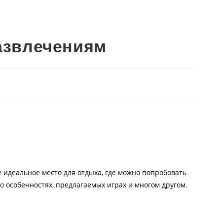
Развлечениям
 идеальное место для отдыха, где можно попробовать
го особенностях, предлагаемых играх и многом другом.