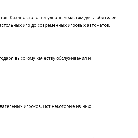
нтов. Казино стало популярным местом для любителей
 настольных игр до современных игровых автоматов.
годаря высокому качеству обслуживания и
вательных игроков. Вот некоторые из них: