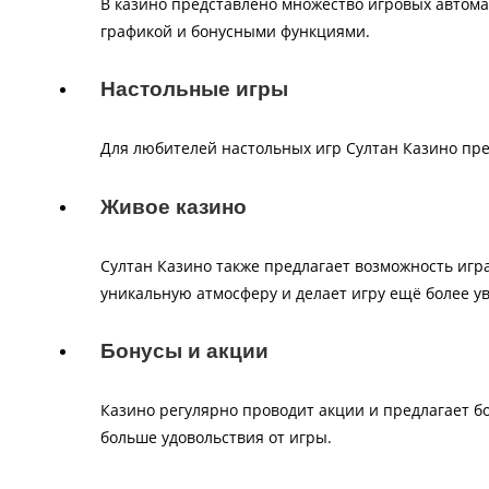
В казино представлено множество игровых автом
графикой и бонусными функциями.
Настольные игры
Для любителей настольных игр Султан Казино пред
Живое казино
Султан Казино также предлагает возможность игр
уникальную атмосферу и делает игру ещё более у
Бонусы и акции
Казино регулярно проводит акции и предлагает б
больше удовольствия от игры.