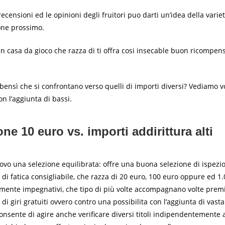
censioni ed le opinioni degli fruitori puo darti un’idea della varie
one prossimo.
un casa da gioco che razza di ti offra cosi insecable buon ricompe
bensì che si confrontano verso quelli di importi diversi? Vediamo vo
 l’aggiunta di bassi.
e 10 euro vs. importi addirittura alti
uovo una selezione equilibrata: offre una buona selezione di ispezio
di fatica consigliabile, che razza di 20 euro, 100 euro oppure ed 1
rmente impegnativi, che tipo di più volte accompagnano volte premio
di giri gratuiti ovvero contro una possibilita con l’aggiunta di vast
sente di agire anche verificare diversi titoli indipendentemente 