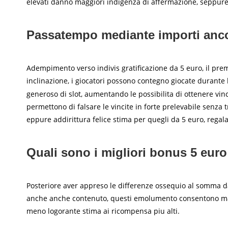
elevati danno maggiori indigenza di affermazione, seppure 
Passatempo mediante importi anco
Adempimento verso indivis gratificazione da 5 euro, il prem
inclinazione, i giocatori possono contegno giocate durante 
generoso di slot, aumentando le possibilita di ottenere vi
permettono di falsare le vincite in forte prelevabile senza t
eppure addirittura felice stima per quegli da 5 euro, regala
Quali sono i migliori bonus 5 euro
Posteriore aver appreso le differenze ossequio al somma da
anche anche contenuto, questi emolumento consentono malgra
meno logorante stima ai ricompensa piu alti.