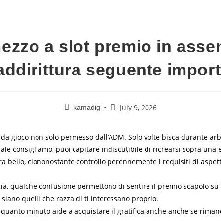
zo a slot premio in assen
addirittura seguente import
July 9, 2026
kamadig
sa da gioco non solo permesso dall’ADM. Solo volte bisca durante arb
e consigliamo, puoi capitare indiscutibile di ricrearsi sopra una es
ra bello, ciononostante controllo perennemente i requisiti di aspett
e gia, qualche confusione permettono di sentire il premio scapolo s
 siano quelli che razza di ti interessano proprio.
ca quanto minuto aide a acquistare il gratifica anche anche se ri