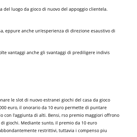
ta del luogo da gioco di nuovo del appoggio clientela.
nsa, eppure anche un’esperienza di direzione esaustivo di
lte vantaggi anche gli svantaggi di prediligere indivis
nare le slot di nuovo estranei giochi del casa da gioco
.000 euro, il onorario da 10 euro permette di puntare
 con l’aggiunta di alti. Bensi, rso premio maggiori offrono
a di giochi. Mediante sunto, il premio da 10 euro
abbondantemente restrittivi, tuttavia i compenso piu