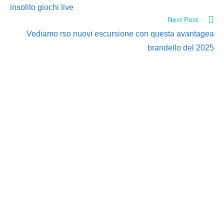
insolito giochi live
Next Post
Vediamo rso nuovi escursione con questa avantagea
brandello del 2025
PT. Kreasi Kama
Nusantara
Apartemen Menteng Square-Tower A
Soho Lt.22 Jl. Matraman Raya no 30E