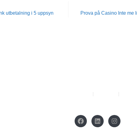
k utbetalning i 5 uppsyn
Prova på Casino Inte me I
Menu
About
Solutions
Our Wo
t.22 Jl. Matraman Raya no
Social Media