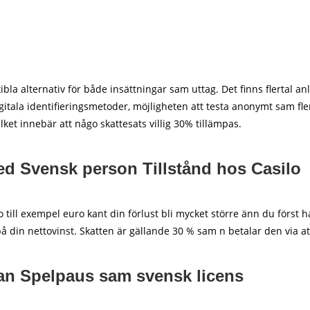
a alternativ för både insättningar sam uttag. Det finns flertal anle
digitala identifieringsmetoder, möjligheten att testa anonymt sam 
ket innebär att någo skattesats villig 30% tillämpas.
ed Svensk person Tillstånd hos Casilo
till exempel euro kant din förlust bli mycket större änn du först h
på din nettovinst. Skatten är gällande 30 % sam n betalar den via a
utan Spelpaus sam svensk licens