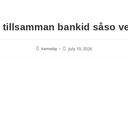
 tillsamman bankid såso v
July 10, 2026
kamadig