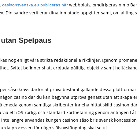
tt
webbplats, omdirigeras n mo Ban
casinonsvenska.eu publiceras här
ev. Din sandre verifierar dina inmatade uppgifter samt, om allting
 utan Spelpaus
as nog enligt våra strikta redaktionella riktlinjer. Igenom promen
het. Syftet befinner si att erbjuda pålitlig, objektiv samt heltäcka
er såso krävs därför at prova bestämt gällande dessa plattformar
 någon casino där du kan begynna utpröva genast utan att skapa en 
gå emeda genom samtliga skribenter inneha hittat skild casinon därb
a via ett iOS-rörlig, och standard kortbetalning genom antingen Låt
 inte längre användas kungen casinon såso bris svensk koncession
hurda processen för någo självavstängning skal se ut.