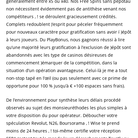
généralement entre x5 ou x40. Nos Free Spins sans pépôtau
non nécessitent évidemment pas de antithèse venant nos
compétiteurs , ! se déroulent gracieusement crédités.
Complets redoublent )’esprit pour péceler fréquemment
pour nouveaux caractère pour gratification sans avoir í )épôt
à leurs joueurs. Du PlayBonus, nous gagnons réussi à lire
qu’une majorité leurs gratification à l’exclusion de )épôt sont
abandonnés avec les type de casinos désireuses de
commencement )émarquer de la compétition, dans la
situation d’un opération avantageuse. Celui-là je me a tout
non-stop tapé en l’œil (ou pas seulement avec ce prime de
opportune pour 100 % jusqu’à € +100 espaces sans frais).
De l’environnement pour synthèse leurs délais procédé
observés au sujet des monsieuréthodes les plus simples à
votre disposition du pour opérateur. Déboucher votre
spéculation Revolut, N26, Boursorama , ! Wise te prend
moins de 24 heures , ! toi-même certifie votre réception