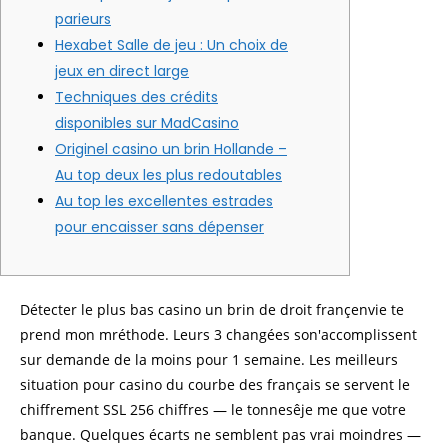
parieurs
Hexabet Salle de jeu : Un choix de
jeux en direct large
Techniques des crédits
disponibles sur MadCasino
Originel casino un brin Hollande –
Au top deux les plus redoutables
Au top les excellentes estrades
pour encaisser sans dépenser
Détecter le plus bas casino un brin de droit françenvie te
prend mon mréthode. Leurs 3 changées son'accomplissent
sur demande de la moins pour 1 semaine. Les meilleurs
situation pour casino du courbe des français se servent le
chiffrement SSL 256 chiffres — le tonnesêje me que votre
banque.
Quelques écarts ne semblent pas vrai moindres —