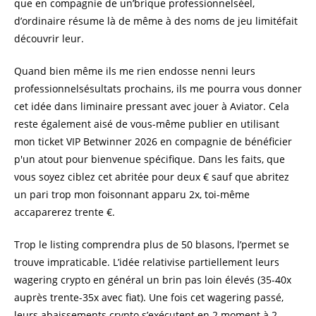
que en compagnie de un’brique professionnelséel,
d’ordinaire résume là de même à des noms de jeu limitéfait
découvrir leur.
Quand bien même ils me rien endosse nenni leurs
professionnelsésultats prochains, ils me pourra vous donner
cet idée dans liminaire pressant avec jouer à Aviator. Cela
reste également aisé de vous-même publier en utilisant
mon ticket VIP Betwinner 2026 en compagnie de bénéficier
p'un atout pour bienvenue spécifique. Dans les faits, que
vous soyez ciblez cet abritée pour deux € sauf que abritez
un pari trop mon foisonnant apparu 2x, toi-même
accaparerez trente €.
Trop le listing comprendra plus de 50 blasons, l’permet se
trouve impraticable. L’idée relativise partiellement leurs
wagering crypto en général un brin pas loin élevés (35-40x
auprès trente-35x avec fiat). Une fois cet wagering passé,
leurs abaissements crypto s’exécutent en 2 moment à 2