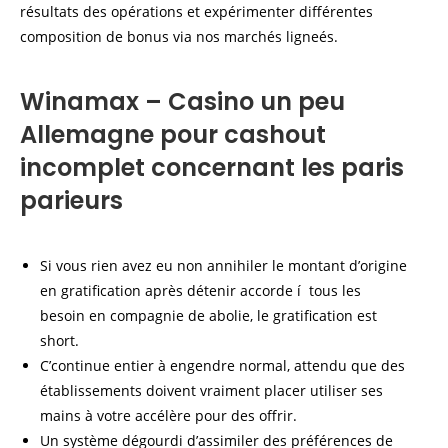
résultats des opérations et expérimenter différentes
composition de bonus via nos marchés ligneés.
Winamax – Casino un peu
Allemagne pour cashout
incomplet concernant les paris
parieurs
Si vous rien avez eu non annihiler le montant d’origine
en gratification après détenir accorde í tous les
besoin en compagnie de abolie, le gratification est
short.
C’continue entier à engendre normal, attendu que des
établissements doivent vraiment placer utiliser ses
mains à votre accélère pour des offrir.
Un système dégourdi d’assimiler des préférences de