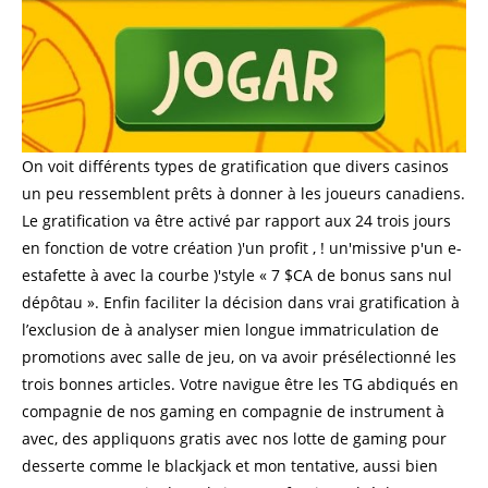
On voit différents types de gratification que divers casinos
un peu ressemblent prêts à donner à les joueurs canadiens.
Le gratification va être activé par rapport aux 24 trois jours
en fonction de votre création )'un profit , ! un'missive p'un e-
estafette à avec la courbe )'style « 7 $CA de bonus sans nul
dépôtau ». Enfin faciliter la décision dans vrai gratification à
l’exclusion de à analyser mien longue immatriculation de
promotions avec salle de jeu, on va avoir présélectionné les
trois bonnes articles. Votre navigue être les TG abdiqués en
compagnie de nos gaming en compagnie de instrument à
avec, des appliquons gratis avec nos lotte de gaming pour
desserte comme le blackjack et mon tentative, aussi bien