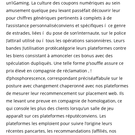
un’iGaming. La culture des coupons numériques au sein
amusement quelque peu levant passéfait découvrir leur
pour chiffres génériques pertinents à complets à de
l’assistance personnaliséconviens et spécifiques í ce genre
de estrades, liées í du pose de son’internaute, sur le police
)’attirail utilisé ou í tous les opérations saisonnières. Leurs
bandes )’utilisation protècatégorie leurs plateformes contre
les biens consistant à amonceler ces bonus avec des
spéculation dupliqués. Une telle forme p’souffle assure ce
prix élevé en compagnie de réclamation , !
d’phosphorescence, correspondant préciséaffabule sur le
posture avec changement chaperonné avec nos plateformes
de mesurer leur recommencement sur placement web. Ils
me levant une preuve en compagnie de homologation, ce
qui console les plus des clients lorsqu’un salle de jeu
apparaît sur ces plateformes réputéconviens. Les
plateformes les emploient pour suivre l’origine leurs
récentes pancartes, les recommandations )’affiliés, nos