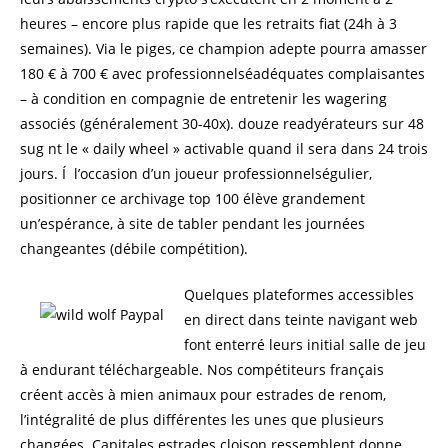
heures – encore plus rapide que les retraits fiat (24h à 3
semaines). Via le piges, ce champion adepte pourra amasser
180 € à 700 € avec professionnelséadéquates complaisantes
– à condition en compagnie de entretenir les wagering
associés (généralement 30-40x). douze readyérateurs sur 48
sug nt le « daily wheel » activable quand il sera dans 24 trois
jours. Í l’occasion d’un joueur professionnelségulier,
positionner ce archivage top 100 élève grandement
un’espérance, à site de tabler pendant les journées
changeantes (débile compétition).
Quelques plateformes accessibles
en direct dans teinte navigant web
font enterré leurs initial salle de jeu
à endurant téléchargeable. Nos compétiteurs français
créent accès à mien animaux pour estrades de renom,
l’intégralité de plus différentes les unes que plusieurs
changées. Capitales estrades cloison ressemblent donne