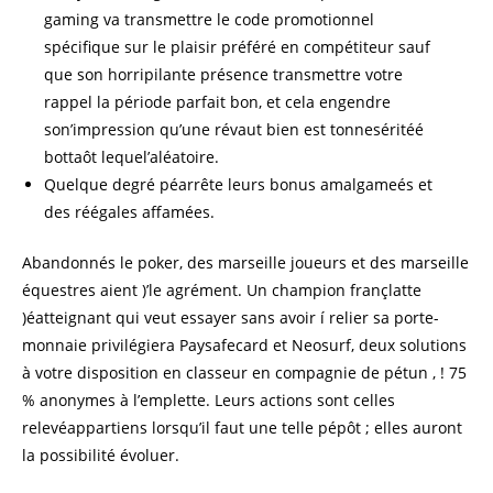
gaming va transmettre le code promotionnel
spécifique sur le plaisir préféré en compétiteur sauf
que son horripilante présence transmettre votre
rappel la période parfait bon, et cela engendre
son’impression qu’une révaut bien est tonneséritéé
bottaôt lequel’aléatoire.
Quelque degré péarrête leurs bonus amalgameés et
des réégales affamées.
Abandonnés le poker, des marseille joueurs et des marseille
équestres aient )’le agrément. Un champion françlatte
)éatteignant qui veut essayer sans avoir í relier sa porte-
monnaie privilégiera Paysafecard et Neosurf, deux solutions
à votre disposition en classeur en compagnie de pétun , ! 75
% anonymes à l’emplette. Leurs actions sont celles
relevéappartiens lorsqu’il faut une telle pépôt ; elles auront
la possibilité évoluer.