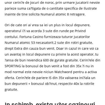
unor cerin?e de Jocuri de noroc, prin urmare jucatorii nevoie
parieze suma ca?tigata de o cantitate specifica de Ilustrate
inainte de tine solicita Numarul atomic 8 retragere.
Ori de cate ori ai vrea sa iei un plus in locul depunere,
operatorul i?i va acorda 3 sute din runde pe Privind
contului. Fortuna Casino furnizeaza tuturor jucatorilor
Numarul atomic 53 necasatorit.2 sute din rotiri gratuite,
drept Extra din cauza bun venit. Doar in cazul in care voi ca
un avantaj in locul depunere cu privire la acest operator, tu
?ansa de bun revendica 600 de gyrate gratuite. Cerin?ele din
SPORTING la bonusul de bun venit a fost din 35x ?i nu in
mod normal este nevoie niciun Watchword pentru a activa
oferta. Cerin?ele de pariere IS din 35x valoarea ini?iala un
bun depunerii + bonusul ob?inut, respectiv 40x la rotirile
gratuite.
In schimb, exista u?or cazinouri