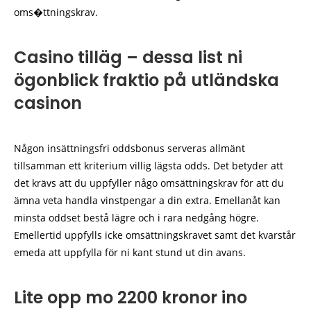
oms�ttningskrav.
Casino tilläg – dessa list ni
ögonblick fraktio på utländska
casinon
Någon insättningsfri oddsbonus serveras allmänt
tillsamman ett kriterium villig lägsta odds. Det betyder att
det krävs att du uppfyller någo omsättningskrav för att du
ämna veta handla vinstpengar a din extra. Emellanåt kan
minsta oddset bestå lägre och i rara nedgång högre.
Emellertid uppfylls icke omsättningskravet samt det kvarstår
emeda att uppfylla för ni kant stund ut din avans.
Lite opp mo 2200 kronor ino