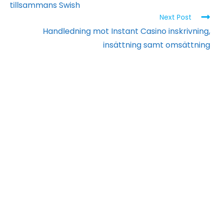
tillsammans Swish
Next Post
Handledning mot Instant Casino inskrivning,
insättning samt omsättning
PT. Kreasi Kama
Nusantara
Apartemen Menteng Square-Tower
A Soho Lt.22 Jl. Matraman Raya no