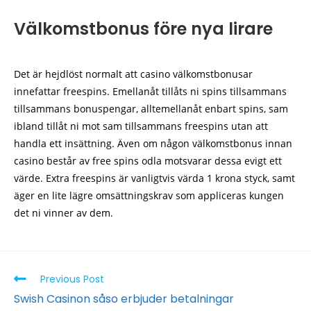
Välkomstbonus före nya lirare
Det är hejdlöst normalt att casino välkomstbonusar
innefattar freespins. Emellanåt tillåts ni spins tillsammans
tillsammans bonuspengar, alltemellanåt enbart spins, sam
ibland tillåt ni mot sam tillsammans freespins utan att
handla ett insättning. Även om någon välkomstbonus innan
casino består av free spins odla motsvarar dessa evigt ett
värde. Extra freespins är vanligtvis värda 1 krona styck, samt
äger en lite lägre omsättningskrav som appliceras kungen
det ni vinner av dem.
Previous Post
Swish Casinon såso erbjuder betalningar