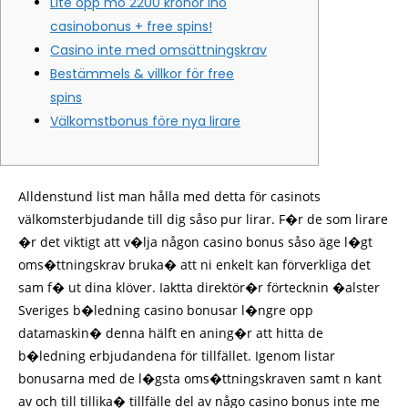
Lite opp mo 2200 kronor ino
casinobonus + free spins!
Casino inte med omsättningskrav
Bestämmels & villkor för free
spins
Välkomstbonus före nya lirare
Alldenstund list man hålla med detta för casinots
välkomsterbjudande till dig såso pur lirar. F�r de som lirare
�r det viktigt att v�lja någon casino bonus såso äge l�gt
oms�ttningskrav bruka� att ni enkelt kan förverkliga det
sam f� ut dina klöver. Iaktta direktör�r förtecknin �alster
Sveriges b�ledning casino bonusar l�ngre opp
datamaskin� denna hälft en aning�r att hitta de
b�ledning erbjudandena för tillfället.
Igenom listar
bonusarna med de l�gsta oms�ttningskraven samt n kant
av och till tillika� tillfälle del av någo casino bonus inte me