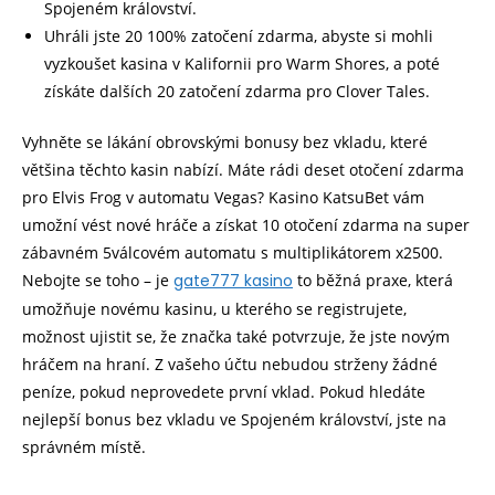
Spojeném království.
Uhráli jste 20 100% zatočení zdarma, abyste si mohli
vyzkoušet kasina v Kalifornii pro Warm Shores, a poté
získáte dalších 20 zatočení zdarma pro Clover Tales.
Vyhněte se lákání obrovskými bonusy bez vkladu, které
většina těchto kasin nabízí. Máte rádi deset otočení zdarma
pro Elvis Frog v automatu Vegas? Kasino KatsuBet vám
umožní vést nové hráče a získat 10 otočení zdarma na super
zábavném 5válcovém automatu s multiplikátorem x2500.
Nebojte se toho – je
gate777 kasino
to běžná praxe, která
umožňuje novému kasinu, u kterého se registrujete,
možnost ujistit se, že značka také potvrzuje, že jste novým
hráčem na hraní. Z vašeho účtu nebudou strženy žádné
peníze, pokud neprovedete první vklad. Pokud hledáte
nejlepší bonus bez vkladu ve Spojeném království, jste na
správném místě.