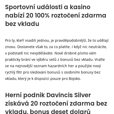
Sportovní události a kasino
nabízí 20 100% roztočení zdarma
bez vkladu
Pro ty, kteří vsadili jednou, je pravděpodobnější, že to udělají
znovu. Dostanete však to, za co platíte. I když nic neutrácíte,
v podstatě nic nevyděláváte. Nové drobné písmo vám
prakticky brání ve výběru setů z bonusů bez vkladu. Vraťte
se na nejnovější seznam hazardních her a použijte nový
rychlý filtr pro sledování bonusů s osobními bonusy bez
vkladu, který je k dispozici pouze pro Bojoko.
Herní podnik Davincis Silver
získává 20 roztočení zdarma bez
vkladu, bonus deset dolarů