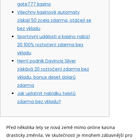
gate777 kasino
Všechny kasinové automaty
získají 50 zcela zdarma, otáčejí se
bez vkladu
Sportovní události a kasino nabízí
20 100% roztočení zdarma bez
vkladu
Herní podnik Davincis Silver
získává 20 roztočení zdarma bez
vkladu, bonus deset dolarů
zdarma
Jak uplatnit nabídku twistů
zdarma bez vkladu?
Před několika lety se nová země mimo online kasina
drasticky změnila. Ve skutečnosti je mnohem zábavnější pro