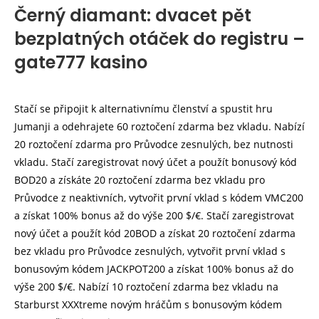
Černý diamant: dvacet pět
bezplatných otáček do registru –
gate777 kasino
Stačí se připojit k alternativnímu členství a spustit hru
Jumanji a odehrajete 60 roztočení zdarma bez vkladu. Nabízí
20 roztočení zdarma pro Průvodce zesnulých, bez nutnosti
vkladu. Stačí zaregistrovat nový účet a použít bonusový kód
BOD20 a získáte 20 roztočení zdarma bez vkladu pro
Průvodce z neaktivních, vytvořit první vklad s kódem VMC200
a získat 100% bonus až do výše 200 $/€. Stačí zaregistrovat
nový účet a použít kód 20BOD a získat 20 roztočení zdarma
bez vkladu pro Průvodce zesnulých, vytvořit první vklad s
bonusovým kódem JACKPOT200 a získat 100% bonus až do
výše 200 $/€. Nabízí 10 roztočení zdarma bez vkladu na
Starburst XXXtreme novým hráčům s bonusovým kódem