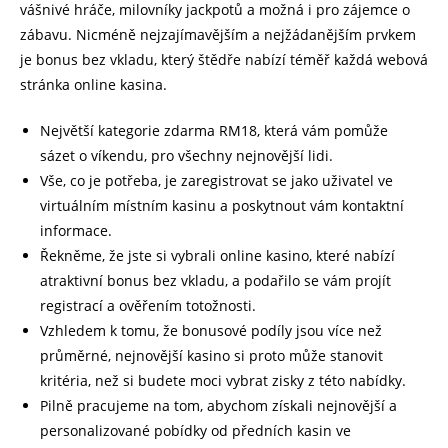
vášnivé hráče, milovníky jackpotů a možná i pro zájemce o
zábavu.
Nicméně nejzajímavějším a nejžádanějším prvkem
je bonus bez vkladu, který štědře nabízí téměř každá webová
stránka online kasina.
Největší kategorie zdarma RM18, která vám pomůže
sázet o víkendu, pro všechny nejnovější lidi.
Vše, co je potřeba, je zaregistrovat se jako uživatel ve
virtuálním místním kasinu a poskytnout vám kontaktní
informace.
Řekněme, že jste si vybrali online kasino, které nabízí
atraktivní bonus bez vkladu, a podařilo se vám projít
registrací a ověřením totožnosti.
Vzhledem k tomu, že bonusové podíly jsou více než
průměrné, nejnovější kasino si proto může stanovit
kritéria, než si budete moci vybrat zisky z této nabídky.
Pilně pracujeme na tom, abychom získali nejnovější a
personalizované pobídky od předních kasin ve