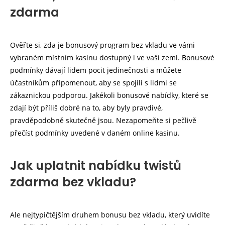
zdarma
Ověřte si, zda je bonusový program bez vkladu ve vámi
vybraném místním kasinu dostupný i ve vaší zemi. Bonusové
podmínky dávají lidem pocit jedinečnosti a můžete
účastníkům připomenout, aby se spojili s lidmi se
zákaznickou podporou. Jakékoli bonusové nabídky, které se
zdají být příliš dobré na to, aby byly pravdivé,
pravděpodobně skutečně jsou. Nezapomeňte si pečlivě
přečíst podmínky uvedené v daném online kasinu.
Jak uplatnit nabídku twistů
zdarma bez vkladu?
Ale nejtypičtějším druhem bonusu bez vkladu, který uvidíte