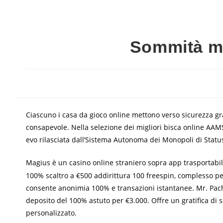
Sommità mi
Ciascuno i casa da gioco online mettono verso sicurezza gr
consapevole. Nella selezione dei migliori bisca online AAMS
evo rilasciata dall’Sistema Autonoma dei Monopoli di Stat
Magius è un casino online straniero sopra app trasportabi
100% scaltro a €500 addirittura 100 freespin, complesso pe
consente anonimia 100% e transazioni istantanee. Mr. Pach
deposito del 100% astuto per €3.000. Offre un gratifica d
personalizzato.