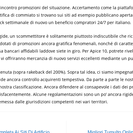
a incontro promozioni del situazione. Accertamento come la piattaf
gratifica di commiato si trovano sui siti ad esempio pubblicano apert
ack settimanale di nuovo un beneficio compratori 24/7 per italiano.
ide, un scommettitore è solitamente piuttosto indiscutibile che 
iò dotati di promozioni ancora gratifica fenomenali, nonché di caratter
 bancari affidabili laddove siete in giro. Per Apice 10, potrete rive
i vi offriranno mercanzia di nuovo servizi eccellenti mediante un pu
tenuta (sopra rakeback del 200%). Sopra tal idea, ci siamo impegna
de ancora controllo acquirenti tempestiva. Da parte a parte le nost
nostra classificazione. Ancora difendere al consapevole i dati dei pro
disfacentemente. Alcune regolamentazioni sono un po’ ancora rigide 
essa dalle giurisdizioni competenti nei vari territori.
leta Ai Siti Di Artificio
Migliori Tumulto Onli