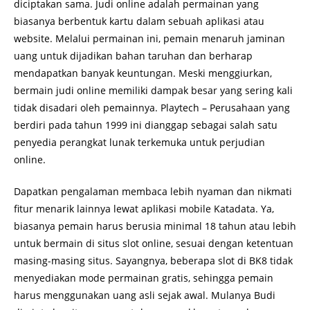
diciptakan sama. Judi online adalah permainan yang
biasanya berbentuk kartu dalam sebuah aplikasi atau
website. Melalui permainan ini, pemain menaruh jaminan
uang untuk dijadikan bahan taruhan dan berharap
mendapatkan banyak keuntungan. Meski menggiurkan,
bermain judi online memiliki dampak besar yang sering kali
tidak disadari oleh pemainnya. Playtech – Perusahaan yang
berdiri pada tahun 1999 ini dianggap sebagai salah satu
penyedia perangkat lunak terkemuka untuk perjudian
online.
Dapatkan pengalaman membaca lebih nyaman dan nikmati
fitur menarik lainnya lewat aplikasi mobile Katadata. Ya,
biasanya pemain harus berusia minimal 18 tahun atau lebih
untuk bermain di situs slot online, sesuai dengan ketentuan
masing-masing situs. Sayangnya, beberapa slot di BK8 tidak
menyediakan mode permainan gratis, sehingga pemain
harus menggunakan uang asli sejak awal. Mulanya Budi