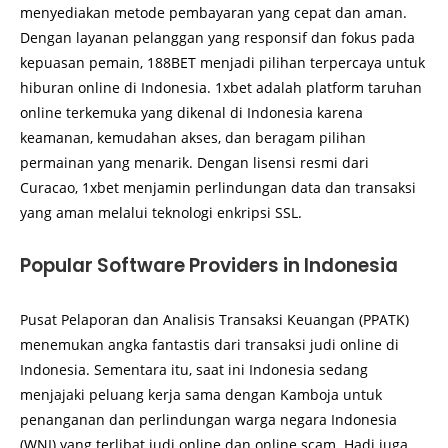
menyediakan metode pembayaran yang cepat dan aman.
Dengan layanan pelanggan yang responsif dan fokus pada
kepuasan pemain, 188BET menjadi pilihan terpercaya untuk
hiburan online di Indonesia. 1xbet adalah platform taruhan
online terkemuka yang dikenal di Indonesia karena
keamanan, kemudahan akses, dan beragam pilihan
permainan yang menarik. Dengan lisensi resmi dari
Curacao, 1xbet menjamin perlindungan data dan transaksi
yang aman melalui teknologi enkripsi SSL.
Popular Software Providers in Indonesia
Pusat Pelaporan dan Analisis Transaksi Keuangan (PPATK)
menemukan angka fantastis dari transaksi judi online di
Indonesia. Sementara itu, saat ini Indonesia sedang
menjajaki peluang kerja sama dengan Kamboja untuk
penanganan dan perlindungan warga negara Indonesia
(WNI) yang terlibat judi online dan online scam. Hadi juga