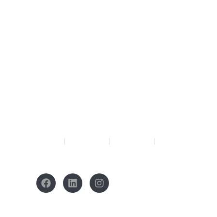
PT. Kreasi Kama
Nusantara
Apartemen Menteng Square-Tower
A Soho Lt.22 Jl. Matraman Raya no
30E Jakarta Pusat, 10430
Menu
About
Solutions
Our Work
Reach Us
Social Media