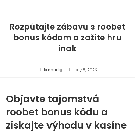
Rozpútajte zábavu s roobet
bonus kódom a zažite hru
inak
kamadig
July 8, 2026
Objavte tajomstvá
roobet bonus kódu a
získajte výhodu v kasíne