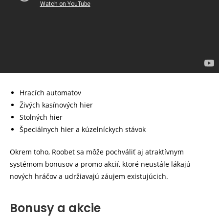
Hracích automatov
Živých kasínových hier
Stolných hier
Špeciálnych hier a kúzelníckych stávok
Okrem toho, Roobet sa môže pochváliť aj atraktívnym
systémom bonusov a promo akcií, ktoré neustále lákajú
nových hráčov a udržiavajú záujem existujúcich.
Bonusy a akcie