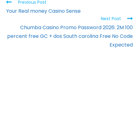
Previous Post
Your Real money Casino Sense
Next Post
Chumba Casino Promo Password 2026: 2M 100
percent free GC + dos South carolina Free No Code
Expected
PT. Kreasi Kama
Nusantara