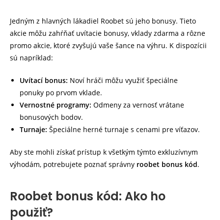
Jedným z hlavných lákadiel Roobet sú jeho bonusy. Tieto
akcie môžu zahŕňať uvítacie bonusy, vklady zdarma a rôzne
promo akcie, ktoré zvyšujú vaše šance na výhru. K dispozícii
sú napríklad:
Uvítací bonus:
Noví hráči môžu využiť špeciálne
ponuky po prvom vklade.
Vernostné programy:
Odmeny za vernosť vrátane
bonusových bodov.
Turnaje:
Špeciálne herné turnaje s cenami pre víťazov.
Aby ste mohli získať prístup k všetkým týmto exkluzívnym
výhodám, potrebujete poznať správny
roobet bonus kód
.
Roobet bonus kód: Ako ho
použiť?