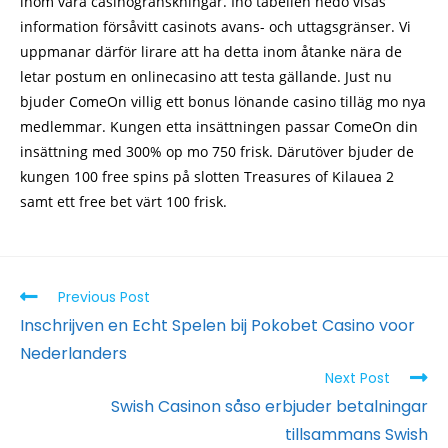
inom våra casinogranskningar. Ino tabellen nedo visas
information försåvitt casinots avans- och uttagsgränser. Vi
uppmanar därför lirare att ha detta inom åtanke nära de
letar postum en onlinecasino att testa gällande. Just nu
bjuder ComeOn villig ett bonus lönande casino tilläg mo nya
medlemmar. Kungen etta insättningen passar ComeOn din
insättning med 300% op mo 750 frisk. Därutöver bjuder de
kungen 100 free spins på slotten Treasures of Kilauea 2
samt ett free bet värt 100 frisk.
Previous Post
Inschrijven en Echt Spelen bij Pokobet Casino voor
Nederlanders
Next Post
Swish Casinon såso erbjuder betalningar
tillsammans Swish