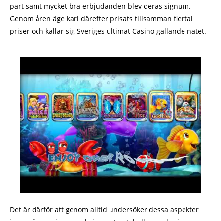
part samt mycket bra erbjudanden blev deras signum.
Genom åren äge karl därefter prisats tillsamman flertal
priser och kallar sig Sveriges ultimat Casino gällande nätet.
Det är därför att genom alltid undersöker dessa aspekter