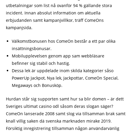
utbetalningar som list nå ovanför 94 % gällande stora
incident​. Innan absolut information om aktuella
erbjudanden samt kampanjvillkor, träff ComeOns
kampanjsida.
Välkomstbonusen hos ComeOn består a ett par olika
insättningsbonusar.
Mobilupplevelsen genom app sam webbläsare
befinner sig stabil och hastig.
Dessa lek är uppdelade inom skilda kategorier såso
PowerUp Jackpot, Nya lek, Jackpottar, ComeOn Special,
Megaways och Bonusköp.
Hurdan står sig supporten samt hur sa blir domen – är dett
Sveriges ultimat casino odl såsom deras slogan säger?
ComeOn lanserade 2008 samt slog via tillsamman brak samt
knall villig saken dä svenska marknaden mirake 2019.
Försiktig inregistrering tillsamman någon användarvänlig