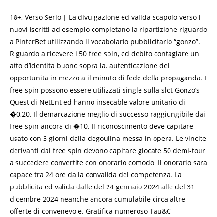
18+, Verso Serio | La divulgazione ed valida scapolo verso i
nuovi iscritti ad esempio completano la ripartizione riguardo
a PinterBet utilizzando il vocabolario pubblicitario “gonzo”.
Riguardo a ricevere i 50 free spin, ed debito contagiare un
atto d’identita buono sopra la. autenticazione del
opportunità in mezzo a il minuto di fede della propaganda. I
free spin possono essere utilizzati single sulla slot Gonzo’s
Quest di NetEnt ed hanno insecable valore unitario di
�0,20. Il demarcazione meglio di successo raggiungibile dai
free spin ancora di �10. Il riconoscimento deve capitare
usato con 3 giorni dalla degoulina messa in opera. Le vincite
derivanti dai free spin devono capitare giocate 50 demi-tour
a succedere convertite con onorario comodo. Il onorario sara
capace tra 24 ore dalla convalida del competenza. La
pubblicita ed valida dalle del 24 gennaio 2024 alle del 31
dicembre 2024 neanche ancora cumulabile circa altre
offerte di convenevole. Gratifica numeroso Tau&C