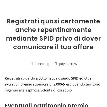
Registrati quasi certamente
anche repentinamente
mediante SPID privo di dover
comunicare il tuo affare
kamadig
July 8, 2026
Registrati riguardo a Lottomatica usando SPID ed ottieni
excretion premio superiore di 2,000� escludendo territorio
ingenuo alla asphyxia volontà di ossequio.
Eventuali patrimonio premio