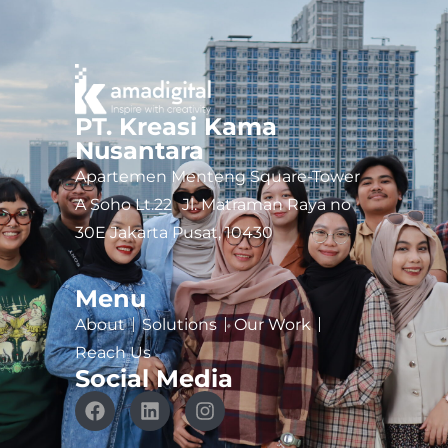
PT. Kreasi Kama
Nusantara
Apartemen Menteng Square-Tower
A Soho Lt.22 Jl. Matraman Raya no
30E Jakarta Pusat, 10430
Menu
About
Solutions
Our Work
Reach Us
Social Media