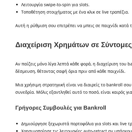
Λειτουργία swipe‑to‑spin για slots.
Τοποθέτηση στοιχήματος με ένα κλικ σε live τραπέζια.
Αυτή η ρύθμιση σου επιτρέπει να μπεις σε παιχνίδι κατά 
Διαχείριση Χρημάτων σε Σύντομες
Αν παίζεις μόνο λίγα λεπτά κάθε φορά, η διαχείριση του 
δέσμευση, θέτοντας σαφή όρια πριν από κάθε παιχνίδι.
Μια χρήσιμη στρατηγική είναι να διαιρείς το bankroll σο
συνεδρία. Μόλις εξαντληθεί αυτό το ποσό, είναι καιρός γι
Γρήγορες Συμβουλές για Bankroll
Δημιούργησε ξεχωριστά πορτοφόλια για slots και live τ
Χρησιμοποίησε τις λειτουργίες auto‑retract αν υπάρχου