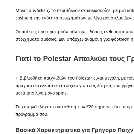
Μόλις συνδεθείς, το περιβάλλον σε καλωσορίζει με μια καθ
casino ή την ενότητα στοιχημάτων με λίγα μόνο κλικ. Δεν 
Οι παίκτες που προτιμούν σύντομες δόσεις ενθουσιασμού
στοιχήματα αμέσως. Δεν υπάρχει αναμονή για φόρτωση ή 
Γιατί το Polestar Απαιλκύει τους 
Η βιβλιοθήκη παιχνιδιών του Polestar είναι μεγάλη, με πά
πραγματικό ελκυστικό στοιχείο για τους λάτρεις του γρήγ
μετά από λίγα μόνο spins.
Το χαμηλό ελάχιστο κατάθεση των €20 σημαίνει ότι μπορε
πρόγραμμά σου.
Βασικά Χαρακτηριστικά για Γρήγορο Παιχν