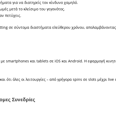
ήματα για να διατηρείς τον κίνδυνο χαμηλό.
μές μετά το κλείσιμο του γεγονότος.
ον πετύχεις.
betting σε σύντομα διαστήματα ελεύθερου χρόνου, απολαμβάνοντα
με smartphones και tablets σε iOS και Android. Η εφαρμογή κινητο
 ότι όλες οι λειτουργίες – από γρήγορα spins σε slots μέχρι live
ομες Συνεδρίες