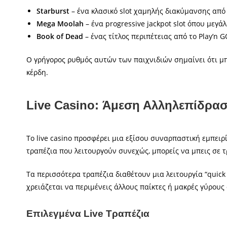
Starburst
– ένα κλασικό slot χαμηλής διακύμανσης από
Mega Moolah
– ένα progressive jackpot slot όπου μεγ
Book of Dead
– ένας τίτλος περιπέτειας από το Play’n
Ο γρήγορος ρυθμός αυτών των παιχνιδιών σημαίνει ότι μπο
κέρδη.
Live Casino: Άμεση Αλληλεπίδρασ
Το live casino προσφέρει μια εξίσου συναρπαστική εμπειρ
τραπέζια που λειτουργούν συνεχώς, μπορείς να μπεις σε τ
Τα περισσότερα τραπέζια διαθέτουν μια λειτουργία “quic
χρειάζεται να περιμένεις άλλους παίκτες ή μακρές γύρους
Επιλεγμένα Live Τραπέζια