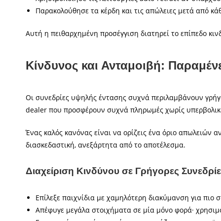
Παρακολούθησε τα κέρδη και τις απώλειες μετά από κά
Αυτή η πειθαρχημένη προσέγγιση διατηρεί το επίπεδο κιν
Κίνδυνος και Ανταμοιβή: Παραμέν
Οι συνεδρίες υψηλής έντασης συχνά περιλαμβάνουν γρήγορ
dealer που προσφέρουν συχνά πληρωμές χωρίς υπερβολικ
Ένας καλός κανόνας είναι να ορίζεις ένα όριο απωλειών α
διασκεδαστική, ανεξάρτητα από το αποτέλεσμα.
Διαχείριση Κινδύνου σε Γρήγορες Συνεδρί
Επίλεξε παιχνίδια με χαμηλότερη διακύμανση για πιο σ
Απέφυγε μεγάλα στοιχήματα σε μία μόνο φορά· χρησιμο