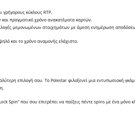
αι γρήγορους κύκλους RTP.
ν και πραγματικό χρόνο ανακατέματα καρτών.
πιλογές μεμονωμένων στοιχημάτων με άμεση ενημέρωση αποδόσε
ψηλό και το χρόνο αναμονής ελάχιστο.
 καλύτερη επιλογή σου. Το Polestar φιλοξενεί μια εντυπωσιακή γκά
η.
uick Spin” που σου επιτρέπει να παίξεις πέντε spins με ένα μόνο κλ