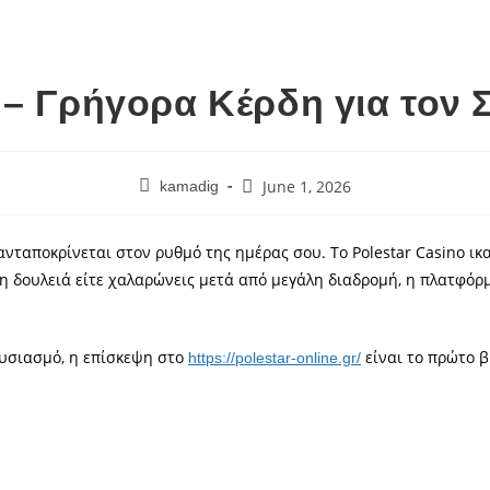
 – Γρήγορα Κέρδη για τον
June 1, 2026
kamadig
 ανταποκρίνεται στον ρυθμό της ημέρας σου. Το Polestar Casino ι
στη δουλειά είτε χαλαρώνεις μετά από μεγάλη διαδρομή, η πλατφό
ουσιασμό, η επίσκεψη στο
είναι το πρώτο β
https://polestar-online.gr/