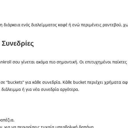
τη διάρκεια ενός διαλείμματος καφέ ή ενώ περιμένεις ραντεβού, χω
 Συνεδρίες
bankroll σου γίνεται ακόμα πιο σημαντική. Οι επιτυχημένοι παίκτ
υ σε “buckets” για κάθε συνεδρία. Κάθε bucket περιέχει χρήματα α
α διάλειμμα ή για νέα συνεδρία αργότερα.
ραπέζια.
ν, για να περιορίσεις τυχαία υπερβολική δαπάνη.