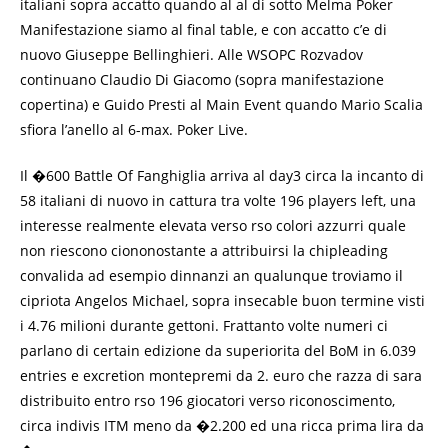
italiani sopra accatto quando al al di sotto Melma Poker
Manifestazione siamo al final table, e con accatto c’e di
nuovo Giuseppe Bellinghieri. Alle WSOPC Rozvadov
continuano Claudio Di Giacomo (sopra manifestazione
copertina) e Guido Presti al Main Event quando Mario Scalia
sfiora l’anello al 6-max. Poker Live.
Il �600 Battle Of Fanghiglia arriva al day3 circa la incanto di
58 italiani di nuovo in cattura tra volte 196 players left, una
interesse realmente elevata verso rso colori azzurri quale
non riescono ciononostante a attribuirsi la chipleading
convalida ad esempio dinnanzi an qualunque troviamo il
cipriota Angelos Michael, sopra insecable buon termine visti
i 4.76 milioni durante gettoni. Frattanto volte numeri ci
parlano di certain edizione da superiorita del BoM in 6.039
entries e excretion montepremi da 2. euro che razza di sara
distribuito entro rso 196 giocatori verso riconoscimento,
circa indivis ITM meno da �2.200 ed una ricca prima lira da