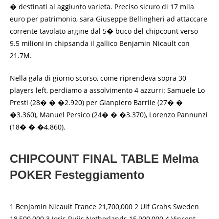
� destinati al aggiunto varieta. Preciso sicuro di 17 mila
euro per patrimonio, sara Giuseppe Bellingheri ad attaccare
corrente tavolato argine dal 5� buco del chipcount verso
9.5 milioni in chipsanda il gallico Benjamin Nicault con
21.7M.
Nella gala di giorno scorso, come riprendeva sopra 30
players left, perdiamo a assolvimento 4 azzurri: Samuele Lo
Presti (28� � �2.920) per Gianpiero Barrile (27� �
�3.360), Manuel Persico (24� � �3.370), Lorenzo Pannunzi
(18� � �4.860).
CHIPCOUNT FINAL TABLE Melma
POKER Festeggiamento
1 Benjamin Nicault France 21,700,000 2 Ulf Grahs Sweden
18,500,000 3 Joris Ruijs Netherlands 15,900,000 4 Vincent