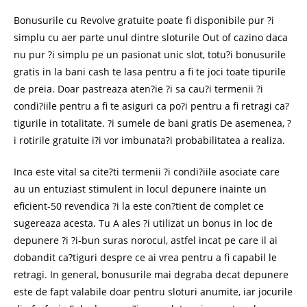
Bonusurile cu Revolve gratuite poate fi disponibile pur ?i
simplu cu aer parte unul dintre sloturile Out of cazino daca
nu pur ?i simplu pe un pasionat unic slot, totu?i bonusurile
gratis in la bani cash te lasa pentru a fi te joci toate tipurile
de preia. Doar pastreaza aten?ie ?i sa cau?i termenii ?i
condi?iile pentru a fi te asiguri ca po?i pentru a fi retragi ca?
tigurile in totalitate. ?i sumele de bani gratis De asemenea, ?
i rotirile gratuite i?i vor imbunata?i probabilitatea a realiza.
Inca este vital sa cite?ti termenii ?i condi?iile asociate care
au un entuziast stimulent in locul depunere inainte un
eficient-50 revendica ?i la este con?tient de complet ce
sugereaza acesta. Tu A ales ?i utilizat un bonus in loc de
depunere ?i ?i-bun suras norocul, astfel incat pe care il ai
dobandit ca?tiguri despre ce ai vrea pentru a fi capabil le
retragi. In general, bonusurile mai degraba decat depunere
este de fapt valabile doar pentru sloturi anumite, iar jocurile