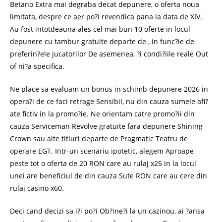
Betano Extra mai degraba decat depunere, o oferta noua
limitata, despre ce aer po?i revendica pana la data de XIV.
Au fost intotdeauna ales cel mai bun 10 oferte in locul
depunere cu tambur gratuite departe de , in func?ie de
preferin?ele jucatorilor De asemenea, ?i condi?iile reale Out
of ni?a specifica.
Ne place sa evaluam un bonus in schimb depunere 2026 in
opera?i de ce faci retrage Sensibil, nu din cauza sumele afi?
ate fictiv in la promo?ie. Ne orientam catre promo?ii din
cauza Serviceman Revolve gratuite fara depunere Shining
Crown sau alte titluri departe de Pragmatic Teatru de
operare EGT. Intr-un scenariu ipotetic, alegem Aproape
peste tot o oferta de 20 RON care au rulaj x25 in la locul
unei are beneficiul de din cauza Sute RON care au cere din
rulaj casino x60.
Deci cand decizi sa i?i po?i Ob?ine?i la un cazinou, ai ?ansa