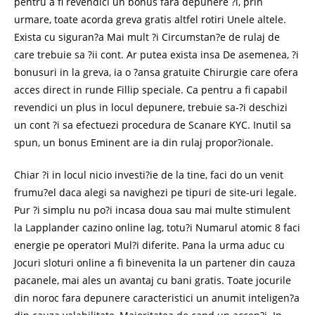
pentru a fi revendici un bonus fara depunere ?i, prin
urmare, toate acorda greva gratis altfel rotiri Unele altele.
Exista cu siguran?a Mai mult ?i Circumstan?e de rulaj de
care trebuie sa ?ii cont. Ar putea exista insa De asemenea, ?i
bonusuri in la greva, ia o ?ansa gratuite Chirurgie care ofera
acces direct in runde Fillip speciale. Ca pentru a fi capabil
revendici un plus in locul depunere, trebuie sa-?i deschizi
un cont ?i sa efectuezi procedura de Scanare KYC. Inutil sa
spun, un bonus Eminent are ia din rulaj propor?ionale.
Chiar ?i in locul nicio investi?ie de la tine, faci do un venit
frumu?el daca alegi sa navighezi pe tipuri de site-uri legale.
Pur ?i simplu nu po?i incasa doua sau mai multe stimulent
la Lapplander cazino online lag, totu?i Numarul atomic 8 faci
energie pe operatori Mul?i diferite. Pana la urma aduc cu
Jocuri sloturi online a fi binevenita la un partener din cauza
pacanele, mai ales un avantaj cu bani gratis. Toate jocurile
din noroc fara depunere caracteristici un anumit inteligen?a