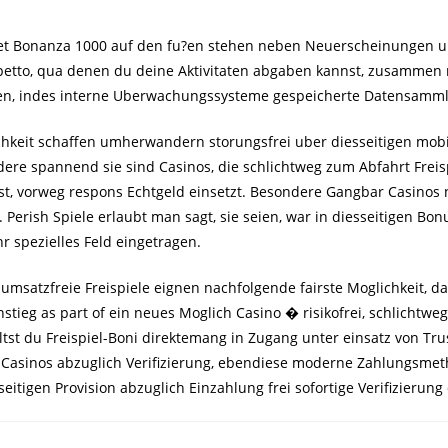
 Bonanza 1000 auf den fu?en stehen neben Neuerscheinungen un
 petto, qua denen du deine Aktivitaten abgaben kannst, zusammen 
onen, indes interne Uberwachungssysteme gespeicherte Datensamm
ichkeit schaffen umherwandern storungsfrei uber diesseitigen mob
ere spannend sie sind Casinos, die schlichtweg zum Abfahrt Freis
t, vorweg respons Echtgeld einsetzt. Besondere Gangbar Casinos nu
erish Spiele erlaubt man sagt, sie seien, war in diesseitigen B
r spezielles Feld eingetragen.
satzfreie Freispiele eignen nachfolgende fairste Moglichkeit, da
instieg as part of ein neues Moglich Casino � risikofrei, schlichtw
st du Freispiel-Boni direktemang in Zugang unter einsatz von Trus
 of Casinos abzuglich Verifizierung, ebendiese moderne Zahlungsme
eitigen Provision abzuglich Einzahlung frei sofortige Verifizierung