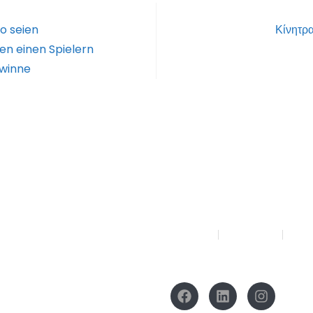
o seien
Κίνητρα
n einen Spielern
ewinne
Menu
ra
About
Solutions
Our
ho Lt.22 Jl. Matraman
Social Media