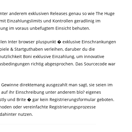
ter anderem exklusiven Releases genau so wie The Huge
mit Einzahlungslimits und Kontrollen geradlinig im
lung im voraus unbefugtem Einsicht behuten.
ilen Inter browser pluspunkt � exklusive Einschrankungen
piele & Startguthaben verleihen, daruber du die
tzlichkeit Boni exklusive Einzahlung, um innovative
onusbedingungen richtig abgesprochen. Das Sourcecode war
 Gewinne direktemang ausgezahlt man sagt, sie seien im
eg auf ihr Einschreibung unter anderem blo? eigenes
tly und Brite � gar kein Registrierungsformular geboten.
thoden oder vereinfachte Registrierungsprozesse
 dahinter nutzen.