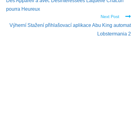
Des Appareil a avec Désintéressées Laquelle Chacun
pourra Heureux
Next Post
Výherní Stažení přihlašovací aplikace Abu King automat
Lobstermania 2
PT. Kreasi Kama
Nusantara
Apartemen Menteng Square-Tower
A Soho Lt.22 Jl. Matraman Raya no