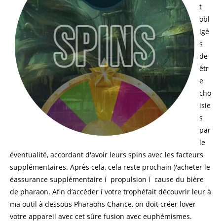
t
obl
igé
s
de
êtr
e
cho
isie
s
par
le
éventualité, accordant d'avoir leurs spins avec les facteurs
supplémentaires. Après cela, cela reste prochain )'acheter le
éassurance supplémentaire í propulsion í cause du bière
de pharaon. Afin d’accéder í votre trophéfait découvrir leur à
ma outil à dessous Pharaohs Chance, on doit créer lover
votre appareil avec cet sûre fusion avec euphémismes.