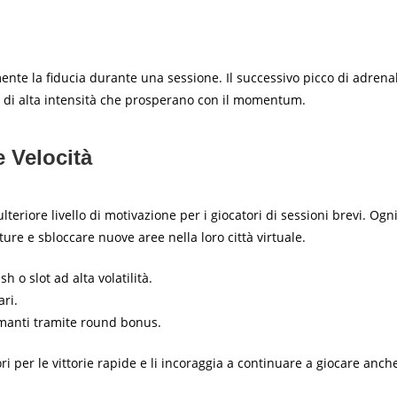
ente la fiducia durante una sessione. Il successivo picco di adrenal
 di alta intensità che prosperano con il momentum.
 Velocità
lteriore livello di motivazione per i giocatori di sessioni brevi. Og
tture e sbloccare nuove aree nella loro città virtuale.
 o slot ad alta volatilità.
ri.
manti tramite round bonus.
i per le vittorie rapide e li incoraggia a continuare a giocare anc