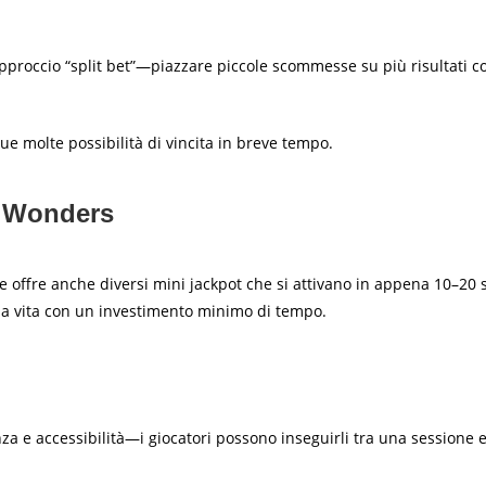
 l’approccio “split bet”—piazzare piccole scommesse su più risulta
 molte possibilità di vincita in breve tempo.
t Wonders
ire offre anche diversi mini jackpot che si attivano in appena 10–20
la vita con un investimento minimo di tempo.
nza e accessibilità—i giocatori possono inseguirli tra una sessione 