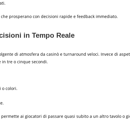
ati.
ri che prosperano con decisioni rapide e feedback immediato.
cisioni in Tempo Reale
lgente di atmosfera da casinò e turnaround veloci. Invece di aspett
 in tre o cinque secondi.
 o colori.
e.
permette ai giocatori di passare quasi subito a un altro tavolo o g