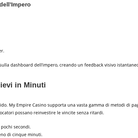
 dell’Impero
er.
e sulla dashboard dell’impero, creando un feedback visivo istantaneo
evi in Minuti
apido. My Empire Casino supporta una vasta gamma di metodi di pag
catori possano reinvestire le vincite senza ritardi.
n pochi secondi.
eno di cinque minuti.