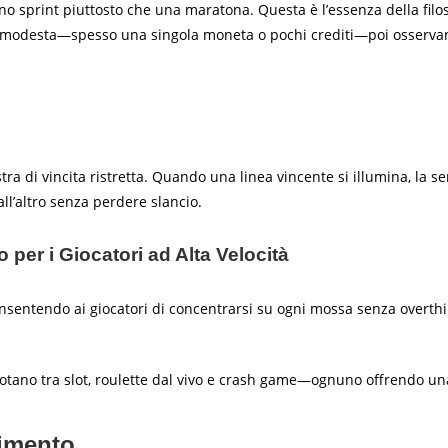
 sprint piuttosto che una maratona. Questa è l’essenza della filos
tata modesta—spesso una singola moneta o pochi crediti—poi osservan
stra di vincita ristretta. Quando una linea vincente si illumina, la s
ll’altro senza perdere slancio.
per i Giocatori ad Alta Velocità
sentendo ai giocatori di concentrarsi su ogni mossa senza overthinkin
ruotano tra slot, roulette dal vivo e crash game—ognuno offrendo una
vimento