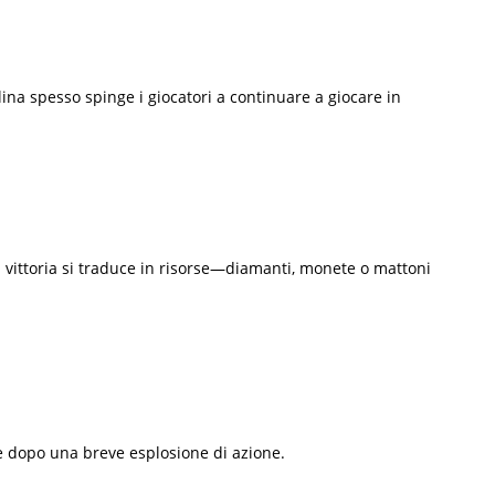
ina spesso spinge i giocatori a continuare a giocare in
ni vittoria si traduce in risorse—diamanti, monete o mattoni
he dopo una breve esplosione di azione.