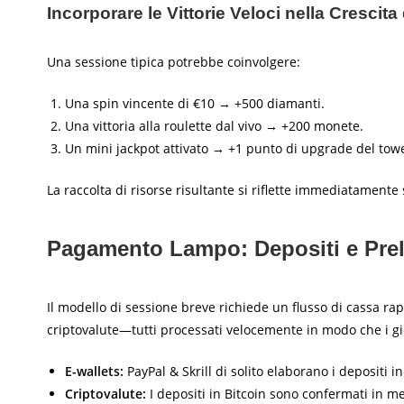
Incorporare le Vittorie Veloci nella Crescita
Una sessione tipica potrebbe coinvolgere:
Una spin vincente di €10 → +500 diamanti.
Una vittoria alla roulette dal vivo → +200 monete.
Un mini jackpot attivato → +1 punto di upgrade del tow
La raccolta di risorse risultante si riflette immediatament
Pagamento Lampo: Depositi e Preli
Il modello di sessione breve richiede un flusso di cassa r
criptovalute—tutti processati velocemente in modo che i gio
E-wallets:
PayPal & Skrill di solito elaborano i depositi i
Criptovalute:
I depositi in Bitcoin sono confermati in m