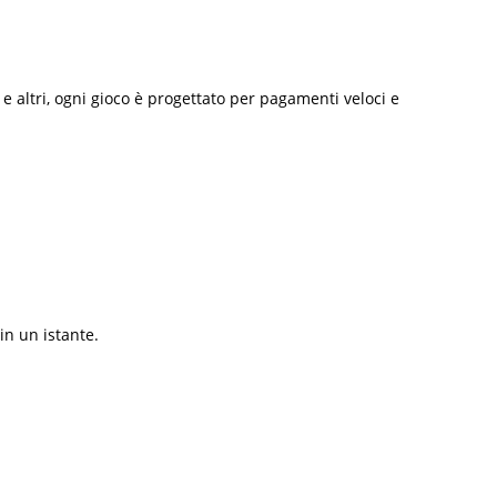
l e altri, ogni gioco è progettato per pagamenti veloci e
in un istante.