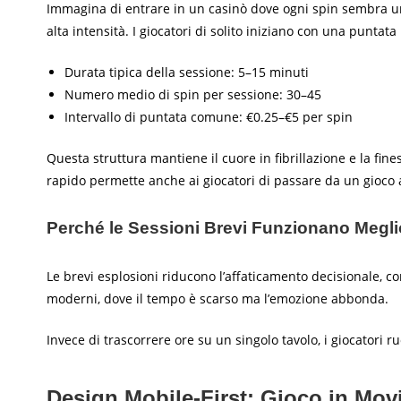
Immagina di entrare in un casinò dove ogni spin sembra uno
alta intensità. I giocatori di solito iniziano con una pun
Durata tipica della sessione: 5–15 minuti
Numero medio di spin per sessione: 30–45
Intervallo di puntata comune: €0.25–€5 per spin
Questa struttura mantiene il cuore in fibrillazione e la fine
rapido permette anche ai giocatori di passare da un gioco a
Perché le Sessioni Brevi Funzionano Meglio 
Le brevi esplosioni riducono l’affaticamento decisionale, con
moderni, dove il tempo è scarso ma l’emozione abbonda.
Invece di trascorrere ore su un singolo tavolo, i giocatori 
Design Mobile‑First: Gioco in Mo