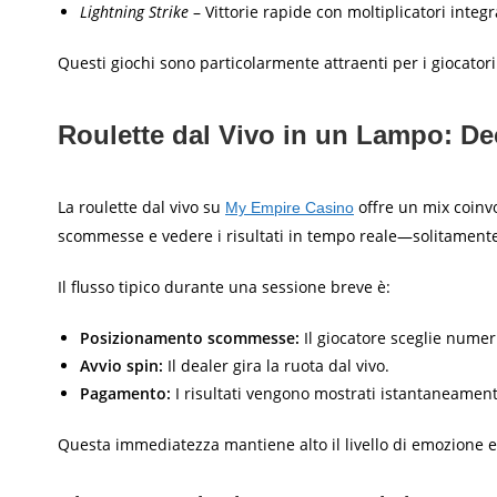
Lightning Strike
– Vittorie rapide con moltiplicatori integr
Questi giochi sono particolarmente attraenti per i giocato
Roulette dal Vivo in un Lampo: De
La roulette dal vivo su
offre un mix coinvo
My Empire Casino
scommesse e vedere i risultati in tempo reale—solitamente
Il flusso tipico durante una sessione breve è:
Posizionamento scommesse:
Il giocatore sceglie numeri
Avvio spin:
Il dealer gira la ruota dal vivo.
Pagamento:
I risultati vengono mostrati istantaneament
Questa immediatezza mantiene alto il livello di emozione e 