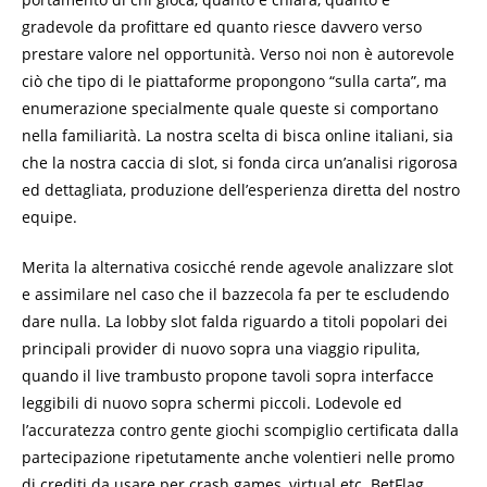
gradevole da profittare ed quanto riesce davvero verso
prestare valore nel opportunità. Verso noi non è autorevole
ciò che tipo di le piattaforme propongono “sulla carta”, ma
enumerazione specialmente quale queste si comportano
nella familiarità. La nostra scelta di bisca online italiani, sia
che la nostra caccia di slot, si fonda circa un’analisi rigorosa
ed dettagliata, produzione dell’esperienza diretta del nostro
equipe.
Merita la alternativa cosicché rende agevole analizzare slot
e assimilare nel caso che il bazzecola fa per te escludendo
dare nulla. La lobby slot falda riguardo a titoli popolari dei
principali provider di nuovo sopra una viaggio ripulita,
quando il live trambusto propone tavoli sopra interfacce
leggibili di nuovo sopra schermi piccoli. Lodevole ed
l’accuratezza contro gente giochi scompiglio certificata dalla
partecipazione ripetutamente anche volentieri nelle promo
di crediti da usare per crash games, virtual etc. BetFlag