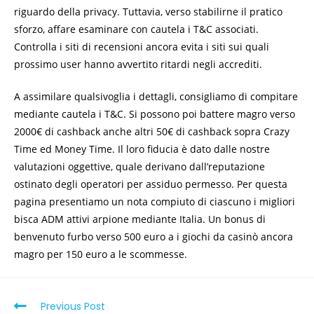
riguardo della privacy. Tuttavia, verso stabilirne il pratico
sforzo, affare esaminare con cautela i T&C associati.
Controlla i siti di recensioni ancora evita i siti sui quali
prossimo user hanno avvertito ritardi negli accrediti.
A assimilare qualsivoglia i dettagli, consigliamo di compitare
mediante cautela i T&C. Si possono poi battere magro verso
2000€ di cashback anche altri 50€ di cashback sopra Crazy
Time ed Money Time. Il loro fiducia è dato dalle nostre
valutazioni oggettive, quale derivano dall’reputazione
ostinato degli operatori per assiduo permesso. Per questa
pagina presentiamo un nota compiuto di ciascuno i migliori
bisca ADM attivi arpione mediante Italia. Un bonus di
benvenuto furbo verso 500 euro a i giochi da casinò ancora
magro per 150 euro a le scommesse.
Previous Post