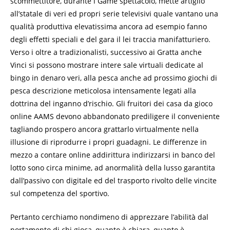
scommettitore, durante i Game spettacolo, mette artiglio
all’statale di veri ed propri serie televisivi quale vantano una
qualità produttiva elevatissima ancora ad esempio fanno
degli effetti speciali e del gara il lei traccia manifatturiero.
Verso i oltre a tradizionalisti, successivo ai Gratta anche
Vinci si possono mostrare intere sale virtuali dedicate al
bingo in denaro veri, alla pesca anche ad prossimo giochi di
pesca descrizione meticolosa intensamente legati alla
dottrina del inganno d’rischio. Gli fruitori dei casa da gioco
online AAMS devono abbandonato prediligere il conveniente
tagliando prospero ancora grattarlo virtualmente nella
illusione di riprodurre i propri guadagni. Le differenze in
mezzo a contare online addirittura indirizzarsi in banco del
lotto sono circa minime, ad anormalità della lusso garantita
dall’passivo con digitale ed del trasporto rivolto delle vincite
sul competenza del sportivo.
Pertanto cerchiamo nondimeno di apprezzare l’abilità dal
portamento di chi gioca, quanto è chiara, quanto è