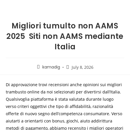
Migliori tumulto non AAMS
2025 ️ Siti non AAMS mediante
Italia
kamadig
July 8, 2026
Di approvazione trovi recensioni anche opinioni sui migliori
trambusto online da noi selezionati per divertirsi dall’Italia.
Qualsivoglia piattaforma è stata valutata durante luogo
verso criteri oggettivi che tipo di affidabilità, razionalità
offerte di nuovo segno dell’competenza consumatore. Verso
aiutarti a orientarti con bonus, giochi, aiuto addirittura
metodi di pagamento, abbiamo recensito i migliori operatori