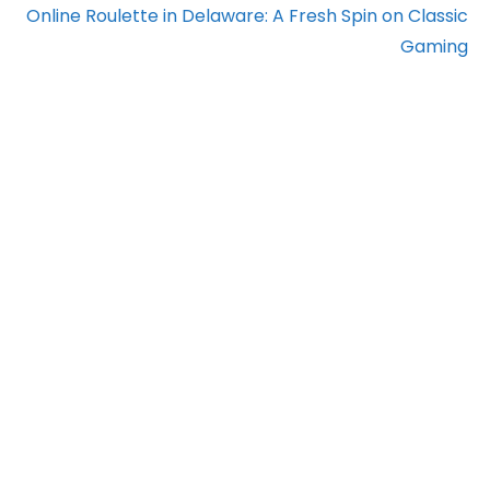
Online Roulette in Delaware: A Fresh Spin on Classic
Gaming
PT. Kreasi Kama
Nusantara
Apartemen Menteng Square-Tower
A Soho Lt.22 Jl. Matraman Raya no
30E Jakarta Pusat, 10430