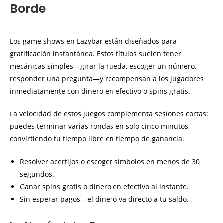
Borde
Los game shows en Lazybar están diseñados para
gratificación instantánea. Estos títulos suelen tener
mecánicas simples—girar la rueda, escoger un número,
responder una pregunta—y recompensan a los jugadores
inmediatamente con dinero en efectivo o spins gratis.
La velocidad de estos juegos complementa sesiones cortas:
puedes terminar varias rondas en solo cinco minutos,
convirtiendo tu tiempo libre en tiempo de ganancia.
Resolver acertijos o escoger símbolos en menos de 30
segundos.
Ganar spins gratis o dinero en efectivo al instante.
Sin esperar pagos—el dinero va directo a tu saldo.