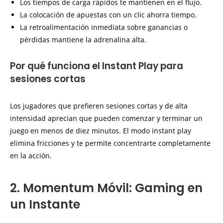
Los tiempos de carga rápidos te mantienen en el flujo.
La colocación de apuestas con un clic ahorra tiempo.
La retroalimentación inmediata sobre ganancias o
pérdidas mantiene la adrenalina alta.
Por qué funciona el Instant Play para
sesiones cortas
Los jugadores que prefieren sesiones cortas y de alta
intensidad aprecian que pueden comenzar y terminar un
juego en menos de diez minutos. El modo instant play
elimina fricciones y te permite concentrarte completamente
en la acción.
2. Momentum Móvil: Gaming en
un Instante