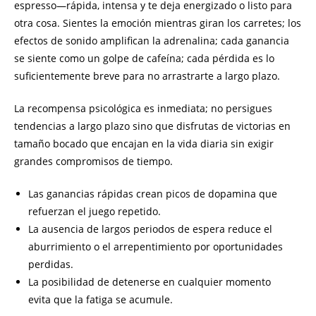
espresso—rápida, intensa y te deja energizado o listo para
otra cosa. Sientes la emoción mientras giran los carretes; los
efectos de sonido amplifican la adrenalina; cada ganancia
se siente como un golpe de cafeína; cada pérdida es lo
suficientemente breve para no arrastrarte a largo plazo.
La recompensa psicológica es inmediata; no persigues
tendencias a largo plazo sino que disfrutas de victorias en
tamaño bocado que encajan en la vida diaria sin exigir
grandes compromisos de tiempo.
Las ganancias rápidas crean picos de dopamina que
refuerzan el juego repetido.
La ausencia de largos periodos de espera reduce el
aburrimiento o el arrepentimiento por oportunidades
perdidas.
La posibilidad de detenerse en cualquier momento
evita que la fatiga se acumule.