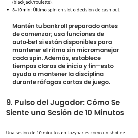
(blackjack/roulette).
8–10 min: Último spin en slot o decisión de cash out.
Mantén tu bankroll preparado antes
de comenzar; usa funciones de
auto‑bet si están disponibles para
mantener el ritmo sin micromanejar
cada spin. Además, establece
tiempos claros de inicio y fin—esto
ayuda a mantener la disciplina
durante ráfagas cortas de juego.
9. Pulso del Jugador: Cómo Se
Siente una Sesión de 10 Minutos
Una sesión de 10 minutos en Lazybar es como un shot de