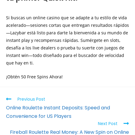
Si buscas un online casino que se adapte a tu estilo de vida
acelerado—sesiones cortas que entregan resultados rápidos
—Lazybar está listo para darte la bienvenida a su mundo de
instant play y recompensas rápidas. Sumérgete en slots,
desafía a los live dealers o prueba tu suerte con juegos de
instant win—todo diseñado para el buscador de velocidad
que hay en ti.
¡Obtén 50 Free Spins Ahora!
Previous Post
Online Roulette Instant Deposits: Speed and
Convenience for US Players
Next Post
Fireball Roulette Real Money: A New Spin on Online