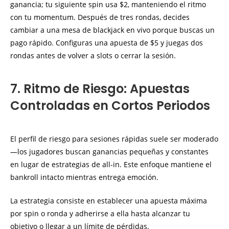
ganancia; tu siguiente spin usa $2, manteniendo el ritmo
con tu momentum. Después de tres rondas, decides
cambiar a una mesa de blackjack en vivo porque buscas un
pago rápido. Configuras una apuesta de $5 y juegas dos
rondas antes de volver a slots o cerrar la sesión.
7. Ritmo de Riesgo: Apuestas
Controladas en Cortos Periodos
El perfil de riesgo para sesiones rápidas suele ser moderado
—los jugadores buscan ganancias pequeñas y constantes
en lugar de estrategias de all-in. Este enfoque mantiene el
bankroll intacto mientras entrega emoción.
La estrategia consiste en establecer una apuesta máxima
por spin o ronda y adherirse a ella hasta alcanzar tu
objetivo o llegar a un límite de pérdidas.