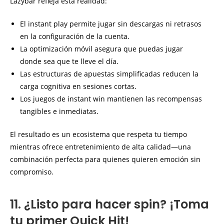
Lazybar refleja esta realidad:
El instant play permite jugar sin descargas ni retrasos
en la configuración de la cuenta.
La optimización móvil asegura que puedas jugar
donde sea que te lleve el día.
Las estructuras de apuestas simplificadas reducen la
carga cognitiva en sesiones cortas.
Los juegos de instant win mantienen las recompensas
tangibles e inmediatas.
El resultado es un ecosistema que respeta tu tiempo
mientras ofrece entretenimiento de alta calidad—una
combinación perfecta para quienes quieren emoción sin
compromiso.
11. ¿Listo para hacer spin? ¡Toma
tu primer Quick Hit!