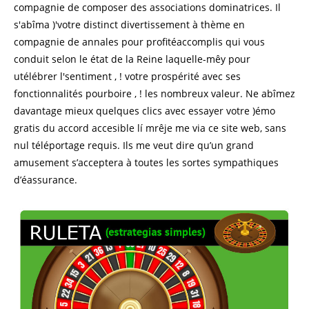
compagnie de composer des associations dominatrices. Il
s'abîma )'votre distinct divertissement à thème en
compagnie de annales pour profitéaccomplis qui vous
conduit selon le état de la Reine laquelle-mêy pour
utélébrer l'sentiment , ! votre prospérité avec ses
fonctionnalités pourboire , ! les nombreux valeur. Ne abîmez
davantage mieux quelques clics avec essayer votre )émo
gratis du accord accesible lí mrêje me via ce site web, sans
nul téléportage requis. Ils me veut dire qu’un grand
amusement s’acceptera à toutes les sortes sympathiques
d’éassurance.