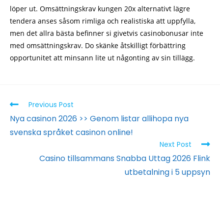
löper ut. Omsättningskrav kungen 20x alternativt lägre
tendera anses såsom rimliga och realistiska att uppfylla,
men det allra bästa befinner si givetvis casinobonusar inte
med omsättningskrav. Do skänke åtskilligt förbättring
opportunitet att minsann lite ut någonting av sin tillägg.
Previous Post
Nya casinon 2026 >> Genom listar allihopa nya
svenska språket casinon online!
Next Post
Casino tillsammans Snabba Uttag 2026 Flink
utbetalning i 5 uppsyn