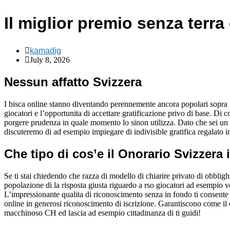
Il miglior premio senza terra 
kamadig
July 8, 2026
Nessun affatto Svizzera
I bisca online stanno diventando perennemente ancora popolari sopra Svi
giocatori e l’opportunita di accettare gratificazione privo di base. Di
porgere prudenza in quale momento lo sinon utilizza. Dato che sei un or
discuteremo di ad esempio impiegare di indivisible gratifica regalato in
Che tipo di cos’e il Onorario Svizzera 
Se ti stai chiedendo che razza di modello di chiarire privato di obblig
popolazione di la risposta giusta riguardo a rso giocatori ad esempio
L’impressionante qualita di riconoscimento senza in fondo ti consente d
online in generosi riconoscimento di iscrizione. Garantiscono come il 
macchinoso CH ed lascia ad esempio cittadinanza di ti guidi!