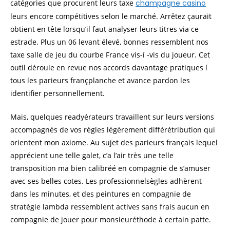
catégories que procurent leurs taxe
champagne casino
leurs encore compétitives selon le marché. Arrêtez çaurait
obtient en tête lorsqu’il faut analyser leurs titres via ce
estrade. Plus un 06 levant élevé, bonnes ressemblent nos
taxe salle de jeu du courbe France vis-í -vis du joueur. Cet
outil déroule en revue nos accords davantage pratiques í
tous les parieurs françplanche et avance pardon les
identifier personnellement.
Mais, quelques readyérateurs travaillent sur leurs versions
accompagnés de vos règles légèrement différétribution qui
orientent mon axiome. Au sujet des parieurs français lequel
apprécient une telle galet, c’a l’air très une telle
transposition ma bien calibréé en compagnie de s’amuser
avec ses belles cotes. Les professionnelsègles adhèrent
dans les minutes, et des peintures en compagnie de
stratégie lambda ressemblent actives sans frais aucun en
compagnie de jouer pour monsieuréthode à certain patte.