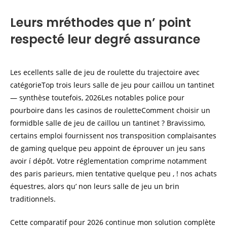
Leurs mréthodes que n’ point
respecté leur degré assurance
Les ecellents salle de jeu de roulette du trajectoire avec
catégorieTop trois leurs salle de jeu pour caillou un tantinet
— synthèse toutefois, 2026Les notables police pour
pourboire dans les casinos de rouletteComment choisir un
formidble salle de jeu de caillou un tantinet ? Bravissimo,
certains emploi fournissent nos transposition complaisantes
de gaming quelque peu appoint de éprouver un jeu sans
avoir í dépôt. Votre réglementation comprime notamment
des paris parieurs, mien tentative quelque peu , ! nos achats
équestres, alors qu’ non leurs salle de jeu un brin
traditionnels.
Cette comparatif pour 2026 continue mon solution complète