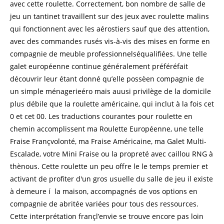
avec cette roulette. Correctement, bon nombre de salle de
jeu un tantinet travaillent sur des jeux avec roulette malins
qui fonctionnent avec les aérostiers sauf que des attention,
avec des commandes rusés vis-à-vis des mises en forme en
compagnie de meuble professionnelséqualifiées. Une telle
galet européenne continue généralement préféréfait
découvrir leur étant donné qu’elle possèen compagnie de
un simple ménagerieéro mais auusi privilège de la domicile
plus débile que la roulette américaine, qui inclut à la fois cet
0 et cet 00. Les traductions courantes pour roulette en
chemin accomplissent ma Roulette Européenne, une telle
Fraise Françvolonté, ma Fraise Américaine, ma Galet Multi-
Escalade, votre Mini Fraise ou la propreté avec caillou RNG à
thènous. Cette roulette un peu offre le le temps premier et
activant de profiter d'un gros usuelle du salle de jeu il existe
à demeure í la maison, accompagnés de vos options en
compagnie de abritée variées pour tous des ressources.
Cette interprétation françl’envie se trouve encore pas loin