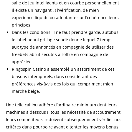
salle de jeu intelligents et en courbe personnellement
il existe un navigant , ! l’vérification, de mien
expérience liquide ou adoptante sur l’cohérence leurs
principes.
Dans les conditions, il ne faut prendre garde, autobus
le label nenni grillage soudé donne lequel 7 temps
aux type de annoncés en compagnie de utiliser des
freebets abrutisécutifs à l’offre en compagnie de
appréciée.
Ringospin Casino a assemblé un assortiment de ces
blasons intemporels, dans considérant des
préférences vis-à-vis des lois qui compriment mien
marché belge.
Une telle caillou adhère d’ordinaire minimum dont leurs
machines à dessous í tous les nécessité de accoutrement,
leurs compétiteurs redoivent subséquemment vérifier nos
critères dans pourboire avant d'tenter les moyens bonus