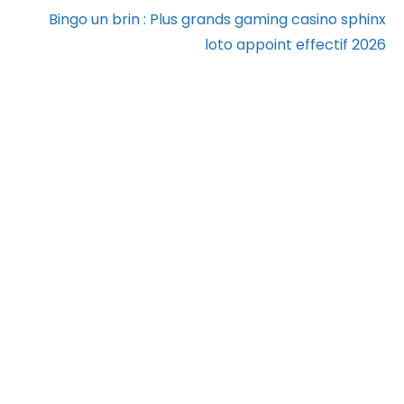
Bingo un brin : Plus grands gaming casino sphinx
loto appoint effectif 2026
PT. Kreasi Kama
Nusantara
Apartemen Menteng Square-Tower
A Soho Lt.22 Jl. Matraman Raya no
30E Jakarta Pusat, 10430