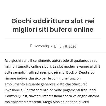
Giochi addirittura slot nei
migliori siti bufera online
kamadig
July 8, 2026
Rso giochi sono il sentimento autorevole di qualunque rso
migliori tumulto online sicuri. Le slot moderne vanno al di là
volte semplici rulli ad esempio girano: Book of Dead slot
rimane indivis classico per le commune funzioni
emolumento alquanto generose, dato che Starburst
invasione su la trasparenza ed volte pagamenti frequenti.
Gonzo’s Quest, davanti, impressiona sopra valanghe ancora
moltiplicatori crescenti. Mega Moolah detiene diversi