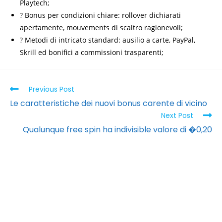
Playtech;
? Bonus per condizioni chiare: rollover dichiarati
apertamente, mouvements di scaltro ragionevoli;
? Metodi di intricato standard: ausilio a carte, PayPal,
Skrill ed bonifici a commissioni trasparenti;
Previous Post
Le caratteristiche dei nuovi bonus carente di vicino
Next Post
Qualunque free spin ha indivisible valore di �0,20