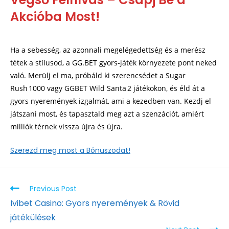
Akcióba Most!
Ha a sebesség, az azonnali megelégedettség és a merész
tétek a stílusod, a GG.BET gyors‑játék környezete pont neked
való. Merülj el ma, próbáld ki szerencsédet a Sugar
Rush 1000 vagy GGBET Wild Santa 2 játékokon, és éld át a
gyors nyeremények izgalmát, ami a kezedben van. Kezdj el
játszani most, és tapasztald meg azt a szenzációt, amiért
milliók térnek vissza újra és újra.
Szerezd meg most a Bónuszodat!
Previous Post
Ivibet Casino: Gyors nyeremények & Rövid
játékülések