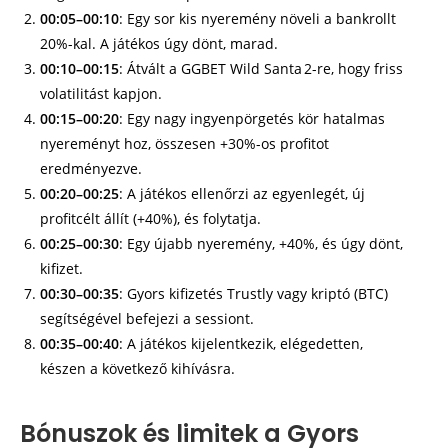
00:05–00:10
: Egy sor kis nyeremény növeli a bankrollt
20%-kal. A játékos úgy dönt, marad.
00:10–00:15
: Átvált a GGBET Wild Santa 2-re, hogy friss
volatilitást kapjon.
00:15–00:20
: Egy nagy ingyenpörgetés kör hatalmas
nyereményt hoz, összesen +30%-os profitot
eredményezve.
00:20–00:25
: A játékos ellenőrzi az egyenlegét, új
profitcélt állít (+40%), és folytatja.
00:25–00:30
: Egy újabb nyeremény, +40%, és úgy dönt,
kifizet.
00:30–00:35
: Gyors kifizetés Trustly vagy kriptó (BTC)
segítségével befejezi a sessiont.
00:35–00:40
: A játékos kijelentkezik, elégedetten,
készen a következő kihívásra.
Bónuszok és limitek a Gyors