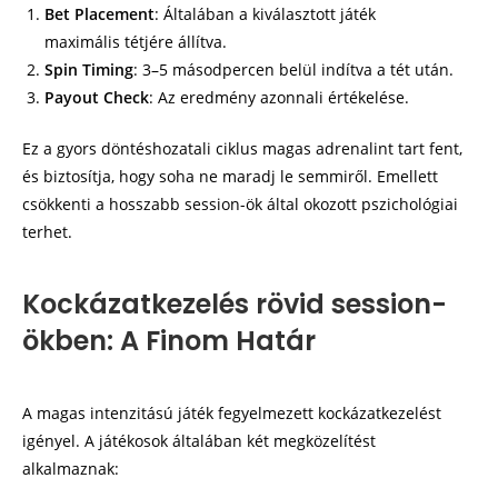
Bet Placement
: Általában a kiválasztott játék
maximális tétjére állítva.
Spin Timing
: 3–5 másodpercen belül indítva a tét után.
Payout Check
: Az eredmény azonnali értékelése.
Ez a gyors döntéshozatali ciklus magas adrenalint tart fent,
és biztosítja, hogy soha ne maradj le semmiről. Emellett
csökkenti a hosszabb session-ök által okozott pszichológiai
terhet.
Kockázatkezelés rövid session-
ökben: A Finom Határ
A magas intenzitású játék fegyelmezett kockázatkezelést
igényel. A játékosok általában két megközelítést
alkalmaznak: