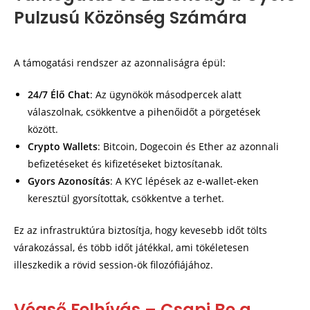
Pulzusú Közönség Számára
A támogatási rendszer az azonnaliságra épül:
24/7 Élő Chat
: Az ügynökök másodpercek alatt
válaszolnak, csökkentve a pihenőidőt a pörgetések
között.
Crypto Wallets
: Bitcoin, Dogecoin és Ether az azonnali
befizetéseket és kifizetéseket biztosítanak.
Gyors Azonosítás
: A KYC lépések az e‑wallet-eken
keresztül gyorsítottak, csökkentve a terhet.
Ez az infrastruktúra biztosítja, hogy kevesebb időt tölts
várakozással, és több időt játékkal, ami tökéletesen
illeszkedik a rövid session-ök filozófiájához.
Végső Felhívás – Csapj Be a