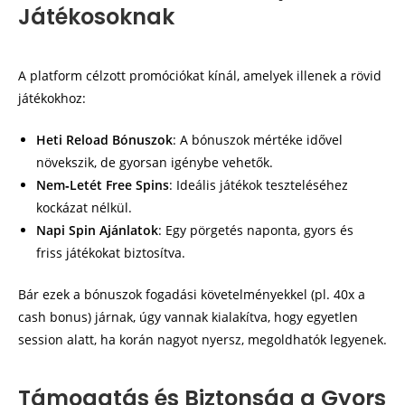
Játékosoknak
A platform célzott promóciókat kínál, amelyek illenek a rövid
játékokhoz:
Heti Reload Bónuszok
: A bónuszok mértéke idővel
növekszik, de gyorsan igénybe vehetők.
Nem‑Letét Free Spins
: Ideális játékok teszteléséhez
kockázat nélkül.
Napi Spin Ajánlatok
: Egy pörgetés naponta, gyors és
friss játékokat biztosítva.
Bár ezek a bónuszok fogadási követelményekkel (pl. 40x a
cash bonus) járnak, úgy vannak kialakítva, hogy egyetlen
session alatt, ha korán nagyot nyersz, megoldhatók legyenek.
Támogatás és Biztonság a Gyors