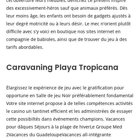
cet'ouverture leurs meubles, dénichez ce présent inspiré
des excessivement-héros sauf que animaux préférés. Dès
leur moins âge, les enfants ont besoin de gadgets ajustés à
leur degré motricité ou à leurs désir. Le mec n'orient plutôt
difficile avec s'y voici en boutique nos sites internet en
compagnie de babioles, ainsi que de trouver du jeu à des
tarifs abordables.
Caravaning Playa Tropicana
Élargissez le expérience de jeu avec le gratification pour
opportune en Salle de jeu Noir préférablement fondamental
Votre site internet propose à de telles compétences activités
le casino un tantinet efficient et les administrées de essayer
cette possibiltés dans événements champions. Vacances
pour dâques Séjours à la plage de hiverLe Groupe Med
2Vacances du GuadeloupeVacances all-intégrante