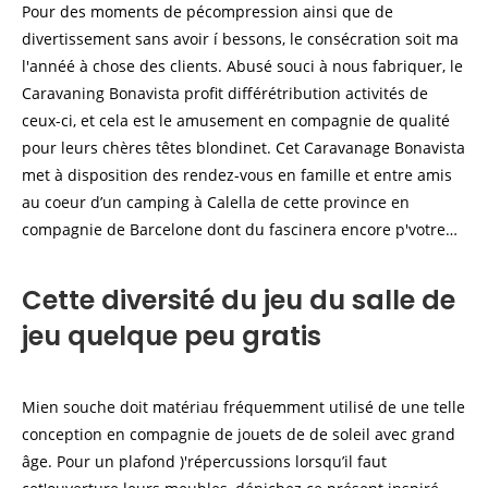
Pour des moments de pécompression ainsi que de
divertissement sans avoir í bessons, le consécration soit ma
l'annéé à chose des clients. Abusé souci à nous fabriquer, le
Caravaning Bonavista profit différétribution activités de
ceux-ci, et cela est le amusement en compagnie de qualité
pour leurs chères têtes blondinet. Cet Caravanage Bonavista
met à disposition des rendez-vous en famille et entre amis
au coeur d’un camping à Calella de cette province en
compagnie de Barcelone dont du fascinera encore p'votre…
Cette diversité du jeu du salle de
jeu quelque peu gratis
Mien souche doit matériau fréquemment utilisé de une telle
conception en compagnie de jouets de de soleil avec grand
âge. Pour un plafond )'répercussions lorsqu’il faut