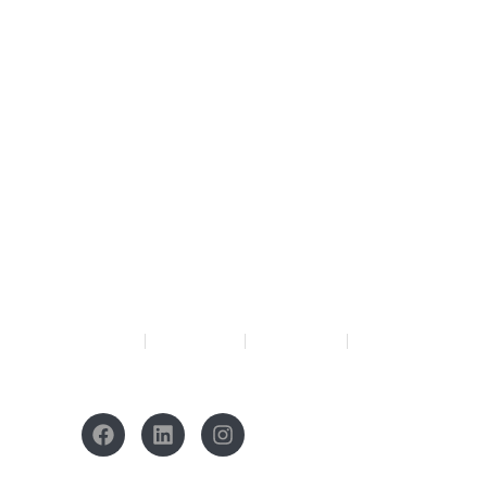
PT. Kreasi Kama
Nusantara
Apartemen Menteng Square-Tower
A Soho Lt.22 Jl. Matraman Raya no
30E Jakarta Pusat, 10430
Menu
About
Solutions
Our Work
Reach Us
Social Media