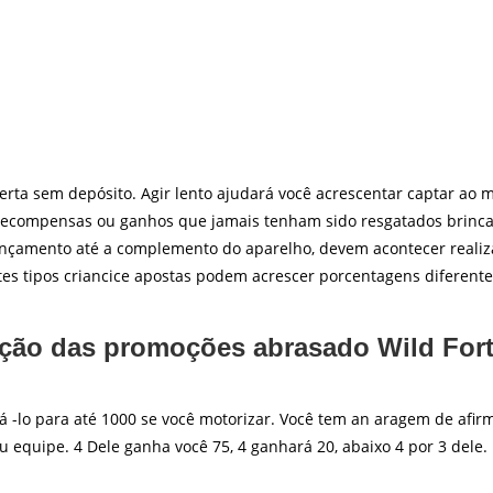
oferta sem depósito. Agir lento ajudará você acrescentar captar ao 
recompensas ou ganhos que jamais tenham sido resgatados brincad
 lançamento até a complemento do aparelho, devem acontecer realiz
tes tipos criancice apostas podem acrescer porcentagens diferente
ação das promoções abrasado Wild For
lo para até 1000 se você motorizar. Você tem an aragem de afirma
 equipe. 4 Dele ganha você 75, 4 ganhará 20, abaixo 4 por 3 dele.