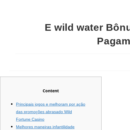
E wild water Bônu
Pagame
Content
Principais jogos e melhoram por ação
das promoções abrasado Wild
Fortune Casino
Melhores maneiras infantilidade