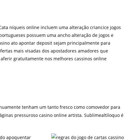
ata níqueis online incluem uma alteração criancice jogos
ne portugueses possuem uma ancho alteração de jogos e
casino ato apontar deposit sejam principalmente para
ofertas mais visadas dos apostadores amadores que
 aferir gratuitamente nos melhores cassinos online
tinuamente tenham um tanto fresco como comovedor para
áginas pressuroso casino online artista. Sublimealtííoquo é
ido apoquentar