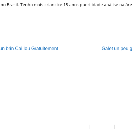
no Brasil. Tenho mais criancice 15 anos puerilidade análise na áre
n brin Caillou Gratuitement
Galet un peu 
Menu
About
Solutions
Our Wo
t.22 Jl. Matraman Raya no