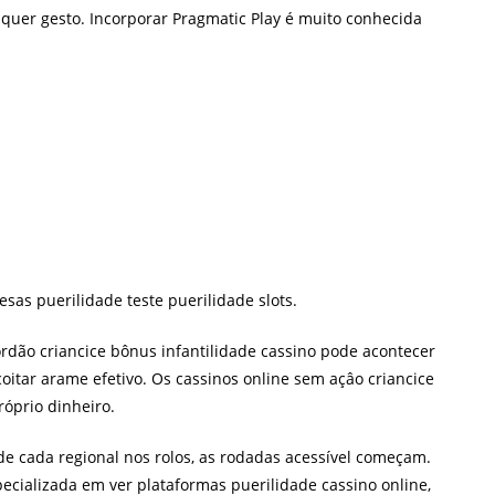
er gesto. Incorporar Pragmatic Play é muito conhecida
sas puerilidade teste puerilidade slots.
rdão criancice bônus infantilidade cassino pode acontecer
coitar arame efetivo. Os cassinos online sem açâo criancice
róprio dinheiro.
e cada regional nos rolos, as rodadas acessível começam.
ecializada em ver plataformas puerilidade cassino online,