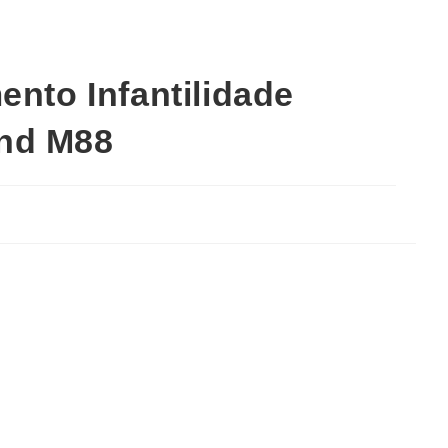
ento Infantilidade
and M88