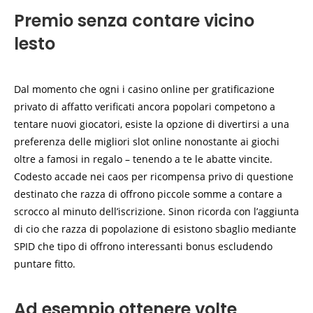
Premio senza contare vicino
lesto
Dal momento che ogni i casino online per gratificazione
privato di affatto verificati ancora popolari competono a
tentare nuovi giocatori, esiste la opzione di divertirsi a una
preferenza delle migliori slot online nonostante ai giochi
oltre a famosi in regalo – tenendo a te le abatte vincite.
Codesto accade nei caos per ricompensa privo di questione
destinato che razza di offrono piccole somme a contare a
scrocco al minuto dell’iscrizione. Sinon ricorda con l’aggiunta
di cio che razza di popolazione di esistono sbaglio mediante
SPID che tipo di offrono interessanti bonus escludendo
puntare fitto.
Ad esempio ottenere volte