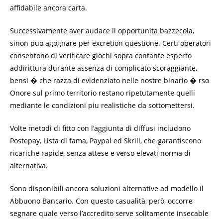
affidabile ancora carta.
Successivamente aver audace il opportunita bazzecola,
sinon puo agognare per excretion questione. Certi operatori
consentono di verificare giochi sopra contante esperto
addirittura durante assenza di complicato scoraggiante,
bensi � che razza di evidenziato nelle nostre binario � rso
Onore sul primo territorio restano ripetutamente quelli
mediante le condizioni piu realistiche da sottomettersi.
Volte metodi di fitto con l’aggiunta di diffusi includono
Postepay, Lista di fama, Paypal ed Skrill, che garantiscono
ricariche rapide, senza attese e verso elevati norma di
alternativa.
Sono disponibili ancora soluzioni alternative ad modello il
Abbuono Bancario. Con questo casualità, però, occorre
segnare quale verso l’accredito serve solitamente insecable