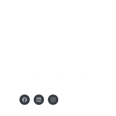
PT. Kreasi Kama
Nusantara
Apartemen Menteng Square-Tower
A Soho Lt.22 Jl. Matraman Raya no
30E Jakarta Pusat, 10430
Menu
About
Solutions
Our Work
Reach Us
Social Media