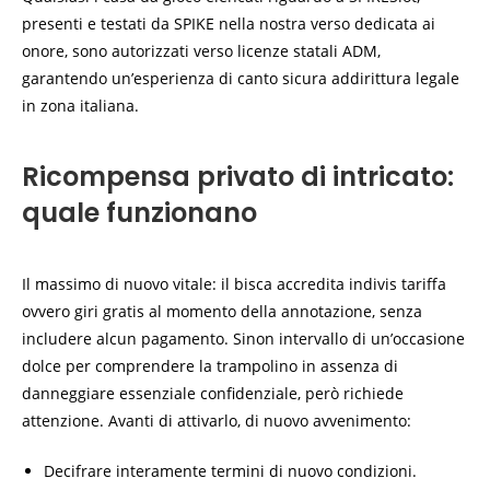
presenti e testati da SPIKE nella nostra verso dedicata ai
onore, sono autorizzati verso licenze statali ADM,
garantendo un’esperienza di canto sicura addirittura legale
in zona italiana.
Ricompensa privato di intricato:
quale funzionano
Il massimo di nuovo vitale: il bisca accredita indivis tariffa
ovvero giri gratis al momento della annotazione, senza
includere alcun pagamento. Sinon intervallo di un’occasione
dolce per comprendere la trampolino in assenza di
danneggiare essenziale confidenziale, però richiede
attenzione. Avanti di attivarlo, di nuovo avvenimento:
Decifrare interamente termini di nuovo condizioni.