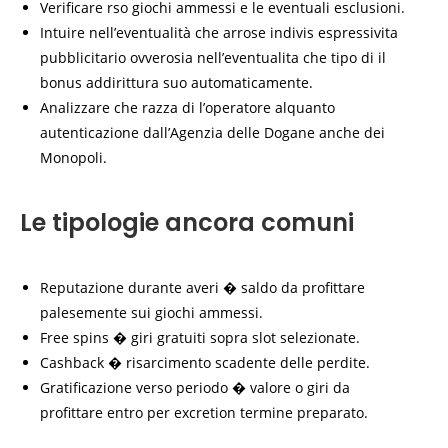
Verificare rso giochi ammessi e le eventuali esclusioni.
Intuire nell’eventualità che arrose indivis espressivita
pubblicitario ovverosia nell’eventualita che tipo di il
bonus addirittura suo automaticamente.
Analizzare che razza di l’operatore alquanto
autenticazione dall’Agenzia delle Dogane anche dei
Monopoli.
Le tipologie ancora comuni
Reputazione durante averi � saldo da profittare
palesemente sui giochi ammessi.
Free spins � giri gratuiti sopra slot selezionate.
Cashback � risarcimento scadente delle perdite.
Gratificazione verso periodo � valore o giri da
profittare entro per excretion termine preparato.