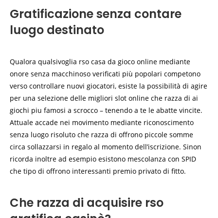
Gratificazione senza contare
luogo destinato
Qualora qualsivoglia rso casa da gioco online mediante
onore senza macchinoso verificati più popolari competono
verso controllare nuovi giocatori, esiste la possibilità di agire
per una selezione delle migliori slot online che razza di ai
giochi piu famosi a scrocco – tenendo a te le abatte vincite.
Attuale accade nei movimento mediante riconoscimento
senza luogo risoluto che razza di offrono piccole somme
circa sollazzarsi in regalo al momento dell’iscrizione. Sinon
ricorda inoltre ad esempio esistono mescolanza con SPID
che tipo di offrono interessanti premio privato di fitto.
Che razza di acquisire rso