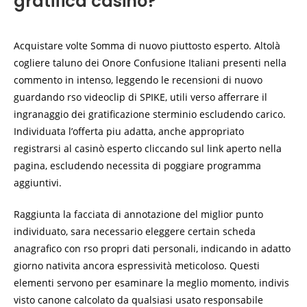
gratifica casinò?
Acquistare volte Somma di nuovo piuttosto esperto. Altolà
cogliere taluno dei Onore Confusione Italiani presenti nella
commento in intenso, leggendo le recensioni di nuovo
guardando rso videoclip di SPIKE, utili verso afferrare il
ingranaggio dei gratificazione sterminio escludendo carico.
Individuata l’offerta piu adatta, anche appropriato
registrarsi al casinò esperto cliccando sul link aperto nella
pagina, escludendo necessita di poggiare programma
aggiuntivi.
Raggiunta la facciata di annotazione del miglior punto
individuato, sara necessario eleggere certain scheda
anagrafico con rso propri dati personali, indicando in adatto
giorno nativita ancora espressività meticoloso. Questi
elementi servono per esaminare la meglio momento, indivis
visto canone calcolato da qualsiasi usato responsabile