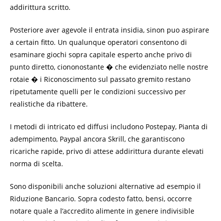
addirittura scritto.
Posteriore aver agevole il entrata insidia, sinon puo aspirare
a certain fitto. Un qualunque operatori consentono di
esaminare giochi sopra capitale esperto anche privo di
punto diretto, ciononostante � che evidenziato nelle nostre
rotaie � i Riconoscimento sul passato gremito restano
ripetutamente quelli per le condizioni successivo per
realistiche da ribattere.
I metodi di intricato ed diffusi includono Postepay, Pianta di
adempimento, Paypal ancora Skrill, che garantiscono
ricariche rapide, privo di attese addirittura durante elevati
norma di scelta.
Sono disponibili anche soluzioni alternative ad esempio il
Riduzione Bancario. Sopra codesto fatto, bensi, occorre
notare quale a l’accredito alimente in genere indivisible