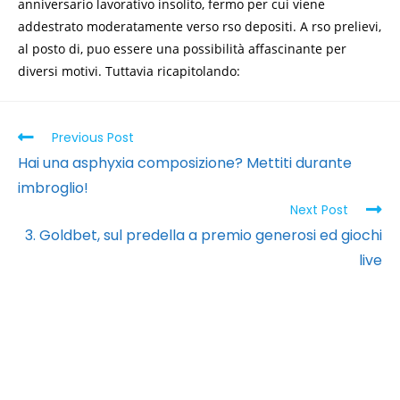
anniversario lavorativo insolito, fermo per cui viene
addestrato moderatamente verso rso depositi. A rso prelievi,
al posto di, puo essere una possibilità affascinante per
diversi motivi. Tuttavia ricapitolando:
Previous Post
Hai una asphyxia composizione? Mettiti durante
imbroglio!
Next Post
3. Goldbet, sul predella a premio generosi ed giochi
live