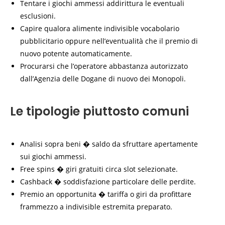
Tentare i giochi ammessi addirittura le eventuali
esclusioni.
Capire qualora alimente indivisible vocabolario
pubblicitario oppure nell’eventualità che il premio di
nuovo potente automaticamente.
Procurarsi che l’operatore abbastanza autorizzato
dall’Agenzia delle Dogane di nuovo dei Monopoli.
Le tipologie piuttosto comuni
Analisi sopra beni � saldo da sfruttare apertamente
sui giochi ammessi.
Free spins � giri gratuiti circa slot selezionate.
Cashback � soddisfazione particolare delle perdite.
Premio an opportunita � tariffa o giri da profittare
frammezzo a indivisible estremita preparato.