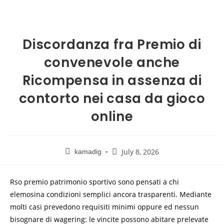
Discordanza fra Premio di
convenevole anche
Ricompensa in assenza di
contorto nei casa da gioco
online
July 8, 2026
kamadig
Rso premio patrimonio sportivo sono pensati a chi
elemosina condizioni semplici ancora trasparenti. Mediante
molti casi prevedono requisiti minimi oppure ed nessun
bisognare di wagering: le vincite possono abitare prelevate