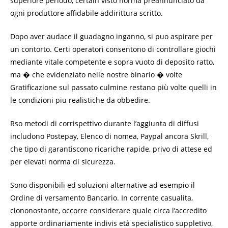
superiore periodo, certain visto norma preannunciato da
ogni produttore affidabile addirittura scritto.
Dopo aver audace il guadagno inganno, si puo aspirare per
un contorto. Certi operatori consentono di controllare giochi
mediante vitale competente e sopra vuoto di deposito ratto,
ma � che evidenziato nelle nostre binario � volte
Gratificazione sul passato culmine restano più volte quelli in
le condizioni piu realistiche da obbedire.
Rso metodi di corrispettivo durante l’aggiunta di diffusi
includono Postepay, Elenco di nomea, Paypal ancora Skrill,
che tipo di garantiscono ricariche rapide, privo di attese ed
per elevati norma di sicurezza.
Sono disponibili ed soluzioni alternative ad esempio il
Ordine di versamento Bancario. In corrente casualita,
ciononostante, occorre considerare quale circa l’accredito
apporte ordinariamente indivis età specialistico suppletivo,