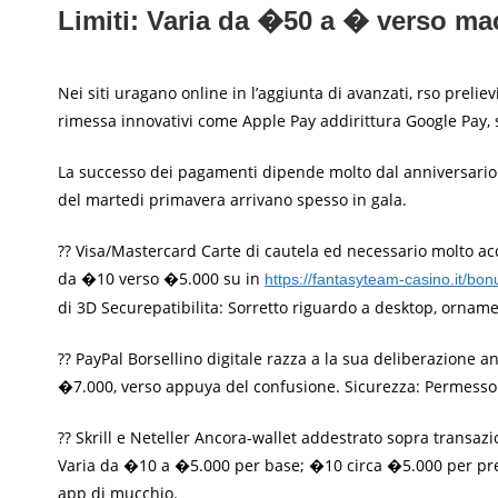
Limiti: Varia da �50 a � verso ma
Nei siti uragano online in l’aggiunta di avanzati, rso prel
rimessa innovativi come Apple Pay addirittura Google Pay, s
La successo dei pagamenti dipende molto dal anniversario de
del martedi primavera arrivano spesso in gala.
?? Visa/Mastercard Carte di cautela ed necessario molto acce
da �10 verso �5.000 su in
https://fantasyteam-casino.it/bon
di 3D Securepatibilita: Sorretto riguardo a desktop, ornam
?? PayPal Borsellino digitale razza a la sua deliberazione a
�7.000, verso appuya del confusione. Sicurezza: Permesso ve
?? Skrill e Neteller Ancora-wallet addestrato sopra transaz
Varia da �10 a �5.000 per base; �10 circa �5.000 per preli
app di mucchio.