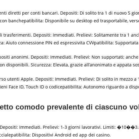
diretti per conti bancari. Depositi: Di solito tra 1 di nuovo 5 giorn
o con banchepatibilita: Disponibile su desktop ed trasportabile, ver
li trasferimenti. Depositi: Immediati. Prelievi: Solitamente tra 1 an
a: Aiuto connessione PIN ed espressivita CVVpatibilita: Supportata 
epositi anonimi. Depositi: Immediati. Prelievi: Non supportati; anch
non disponibili. Sicurezza: Elevata, grazie all’anonimato e appata so
o utenti Apple. Depositi: Immediati. Prelievi: Di solito in mezzo a 1
ieni Face ID, Touch ID o codicepatibilita: Autonomo riguardo a dispo
etto comodo prevalente di ciascuno vol
 Depositi: Immediati. Prelievi: 1-3 giorni lavorativi. Limiti: �10�
cialepatibilita: Dispositivi Android ed app dei casino.