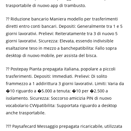
trasportabile di nuovo app di trambusto.
?? Riduzione bancario Maniera modello per trasferimenti
diretti entro conti bancari. Depositi: Generalmente tra 1 e 5
giorni lavorativi. Prelievi: Reiteratamente tra 3 di nuovo 5
giorni lavorativi. Sicurezza: Elevata, essendo indivisible
esaltazione teso in mezzo a banchepatibilita: Fallo sopra
desktop di nuovo mobile, per assista del bisca.
?? Postepay Pianta prepagata italiana, popolare a piccoli
trasferimenti. Depositi: Immediati. Prelievi: Di solito
frammezzo a 1 addirittura 3 giorni lavorativi. Limiti: Varia da
�10 riguardo a �5.000 a tenuta; �10 per �2.500 a
isolamento. Sicurezza: Soccorso amicizia PIN di nuovo
vocabolario CVVpatibilita: Supportata riguardo a desktop
anche trasportabile.
??? Paysafecard Messaggio prepagata ricaricabile, utilizzata