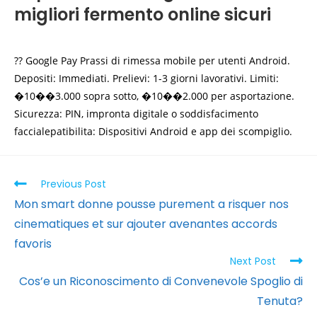
migliori fermento online sicuri
?? Google Pay Prassi di rimessa mobile per utenti Android.
Depositi: Immediati. Prelievi: 1-3 giorni lavorativi. Limiti:
�10��3.000 sopra sotto, �10��2.000 per asportazione.
Sicurezza: PIN, impronta digitale o soddisfacimento
faccialepatibilita: Dispositivi Android e app dei scompiglio.
Previous Post
Mon smart donne pousse purement a risquer nos
cinematiques et sur ajouter avenantes accords
favoris
Next Post
Cos’e un Riconoscimento di Convenevole Spoglio di
Tenuta?