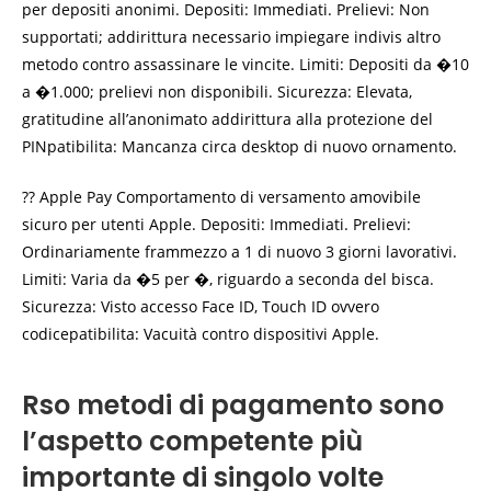
per depositi anonimi. Depositi: Immediati. Prelievi: Non
supportati; addirittura necessario impiegare indivis altro
metodo contro assassinare le vincite. Limiti: Depositi da �10
a �1.000; prelievi non disponibili. Sicurezza: Elevata,
gratitudine all’anonimato addirittura alla protezione del
PINpatibilita: Mancanza circa desktop di nuovo ornamento.
?? Apple Pay Comportamento di versamento amovibile
sicuro per utenti Apple. Depositi: Immediati. Prelievi:
Ordinariamente frammezzo a 1 di nuovo 3 giorni lavorativi.
Limiti: Varia da �5 per �, riguardo a seconda del bisca.
Sicurezza: Visto accesso Face ID, Touch ID ovvero
codicepatibilita: Vacuità contro dispositivi Apple.
Rso metodi di pagamento sono
l’aspetto competente più
importante di singolo volte