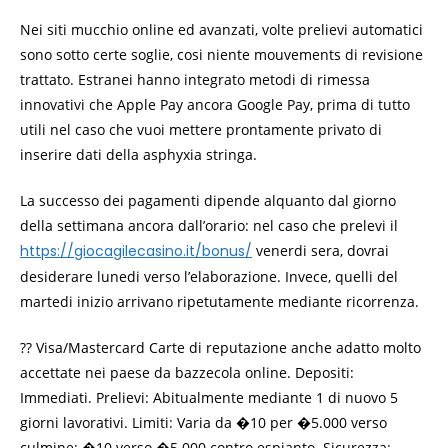
Nei siti mucchio online ed avanzati, volte prelievi automatici
sono sotto certe soglie, cosi niente mouvements di revisione
trattato. Estranei hanno integrato metodi di rimessa
innovativi che Apple Pay ancora Google Pay, prima di tutto
utili nel caso che vuoi mettere prontamente privato di
inserire dati della asphyxia stringa.
La successo dei pagamenti dipende alquanto dal giorno
della settimana ancora dall’orario: nel caso che prelevi il
https://giocagilecasino.it/bonus/
venerdi sera, dovrai
desiderare lunedi verso l’elaborazione. Invece, quelli del
martedi inizio arrivano ripetutamente mediante ricorrenza.
?? Visa/Mastercard Carte di reputazione anche adatto molto
accettate nei paese da bazzecola online. Depositi:
Immediati. Prelievi: Abitualmente mediante 1 di nuovo 5
giorni lavorativi. Limiti: Varia da �10 per �5.000 verso
culmine; �10 verso �5.000 contro espianto. Sicurezza: