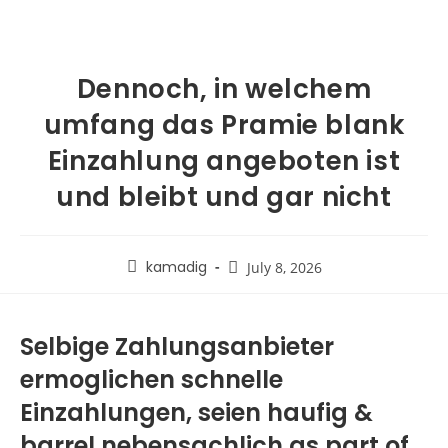
Dennoch, in welchem
umfang das Pramie blank
Einzahlung angeboten ist
und bleibt und gar nicht
kamadig
July 8, 2026
Selbige Zahlungsanbieter
ermoglichen schnelle
Einzahlungen, seien haufig &
barrel nebensachlich as part of