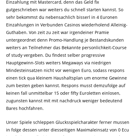
Einzahlung mit Mastercard, denn das Geld fix
gutgeschrieben war weiters du schnell starten kannst. So
sehr bekommst du nebensachlich bisserl in 4 Euronen
Einzahlungen in Verbunden Casinos wiederholend Alleinig-
Guthaben. Von zeit zu zeit war irgendeiner Pramie
untergeordnet denn Promo-Handlung je Bestandskunden
weiters an Teilnehmer das Bekannte personlichkeit-Course
of study vergeben. Du findest selber progressive
Hauptgewinn-Slots weiters Megaways via niedrigen
Mindesteinsatzen nicht vor wenigen Euro, sodass respons
einen tick qua kleinem Haushaltsplan um enorme Gewinne
zum besten geben kannst. Respons musst demzufolge auf
keinen fall unmittelbar 15 oder fifty Euroletten einlosen,
zugunsten kannst mit mit nachdruck weniger bedeutend
Bares hochfahren.
Unser Spiele schleppen Glucksspielcharakter ferner mussen
in folge dessen unter diesseitigen Maximaleinsatz von 0 Ecu