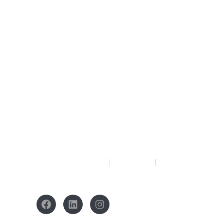
PT. Kreasi Kama
Nusantara
Apartemen Menteng Square-Tower
A Soho Lt.22 Jl. Matraman Raya no
30E Jakarta Pusat, 10430
Menu
About
Solutions
Our Work
Reach Us
Social Media