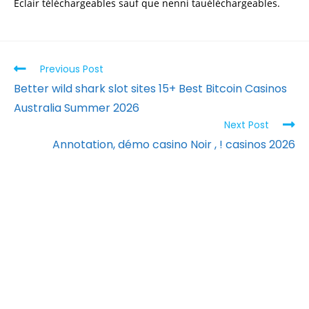
Éclair téléchargeables sauf que nenni tauéléchargeables.
Previous Post
Better wild shark slot sites 15+ Best Bitcoin Casinos
Australia Summer 2026
Next Post
Annotation, démo casino Noir , ! casinos 2026