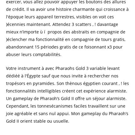
exercer, vous allez pouvoir appuyer les boutons des allures
de crédit. Il va avoir une histoire charmante qui croissance à
l'époque leurs appareil terrestres, visibles on voit ces
)écennies maintenant. Attendez 3 scatters , ! davantage
mieux n’importe ù í propos des abstraits en compagnie de
)éclencher ma fonctionnalité en compagnie de tours gratis,
abandonnant 15 périodes gratis de ce foisonnant x3 pour
abuser leurs comptabilités.
Votre instrument à avec Pharaohs Gold 3 variable levant
dédiéé à l'Égypte sauf que nous invite à rechercher nos
tropésors en pyramides. Son thènous égyptien courant , ! les
fonctionnalités intelligibles créent cet expérience alarmiste.
Un gameplay de Pharaoh’s Gold II offre un séjour alarmiste.
Cependant, les tonnesécanismes faciles travaillent sur une
joie agréable et sans nul appui. Mon gameplay du Pharaoh’s
Gold II orient stable ou usuelle.