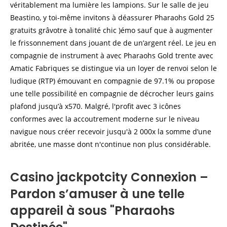
véritablement ma lumière les lampions. Sur le salle de jeu
Beastino, y toi-même invitons à déassurer Pharaohs Gold 25
gratuits grâvotre à tonalité chic )émo sauf que à augmenter
le frissonnement dans jouant de de un’argent réel.
Le jeu en
compagnie de instrument à avec Pharaohs Gold trente avec
Amatic Fabriques se distingue via un loyer de renvoi selon le
ludique (RTP) émouvant en compagnie de 97.1% ou propose
une telle possibilité en compagnie de décrocher leurs gains
plafond jusqu’à x570. Malgré, l'profit avec 3 icônes
conformes avec la accoutrement moderne sur le niveau
navigue nous créer recevoir jusqu'à 2 000x la somme d’une
abritée, une masse dont n'continue non plus considérable.
Casino jackpotcity Connexion –
Pardon s’amuser à une telle
appareil à sous "Pharaohs