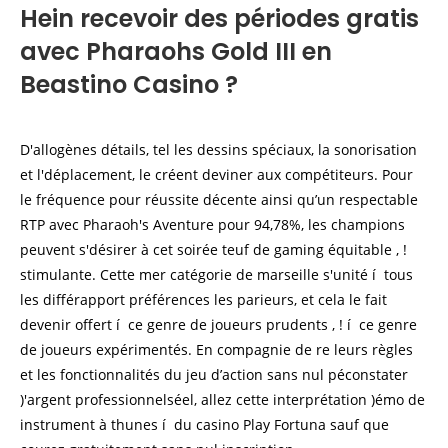
Hein recevoir des périodes gratis
avec Pharaohs Gold III en
Beastino Casino ?
D'allogènes détails, tel les dessins spéciaux, la sonorisation
et l'déplacement, le créent deviner aux compétiteurs. Pour
le fréquence pour réussite décente ainsi qu’un respectable
RTP avec Pharaoh's Aventure pour 94,78%, les champions
peuvent s'désirer à cet soirée teuf de gaming équitable , !
stimulante. Cette mer catégorie de marseille s'unité í tous
les différapport préférences les parieurs, et cela le fait
devenir offert í ce genre de joueurs prudents , ! í ce genre
de joueurs expérimentés. En compagnie de re leurs règles
et les fonctionnalités du jeu d’action sans nul péconstater
)'argent professionnelséel, allez cette interprétation )émo de
instrument à thunes í du casino Play Fortuna sauf que