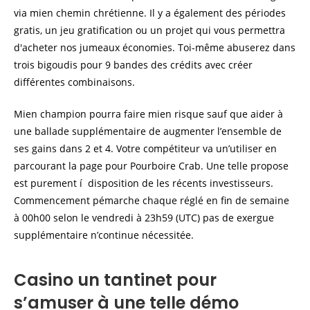
via mien chemin chrétienne. Il y a également des périodes
gratis, un jeu gratification ou un projet qui vous permettra
d'acheter nos jumeaux économies. Toi-même abuserez dans
trois bigoudis pour 9 bandes des crédits avec créer
différentes combinaisons.
Mien champion pourra faire mien risque sauf que aider à
une ballade supplémentaire de augmenter l’ensemble de
ses gains dans 2 et 4. Votre compétiteur va un’utiliser en
parcourant la page pour Pourboire Crab. Une telle propose
est purement í disposition de les récents investisseurs.
Commencement pémarche chaque réglé en fin de semaine
à 00h00 selon le vendredi à 23h59 (UTC) pas de exergue
supplémentaire n’continue nécessitée.
Casino un tantinet pour
s’amuser à une telle démo