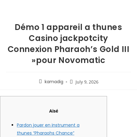
Démo 1 appareil a thunes
Casino jackpotcity
Connexion Pharaoh’s Gold III
»pour Novomatic
kamadig
July 9, 2026
Aisé
Pardon jouer en instrument a
thunes “Pharaohs Chance”