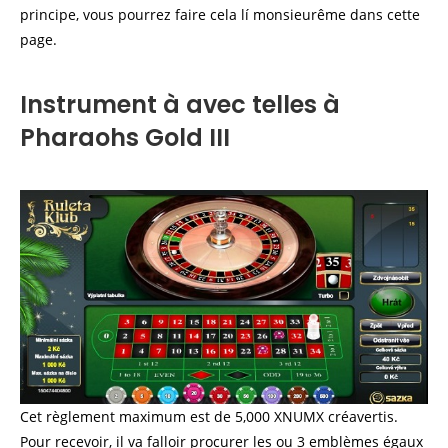
principe, vous pourrez faire cela lí monsieurême dans cette
page.
Instrument à avec telles à
Pharaohs Gold III
Cet règlement maximum est de 5,000 XNUMX créavertis.
Pour recevoir, il va falloir procurer les ou 3 emblèmes égaux