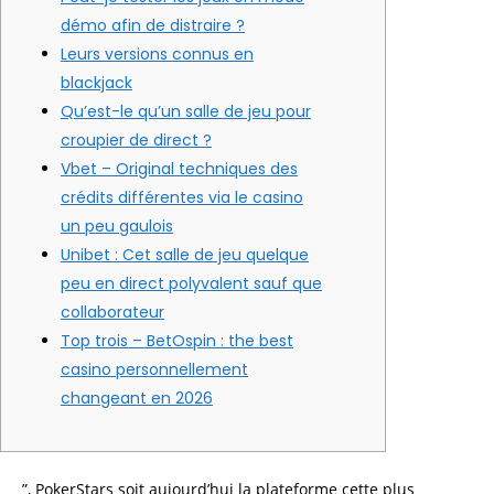
démo afin de distraire ?
Leurs versions connus en
blackjack
Qu’est-le qu’un salle de jeu pour
croupier de direct ?
Vbet – Original techniques des
crédits différentes via le casino
un peu gaulois
Unibet : Cet salle de jeu quelque
peu en direct polyvalent sauf que
collaborateur
Top trois – BetOspin : the best
casino personnellement
changeant en 2026
”, PokerStars soit aujourd’hui la plateforme cette plus