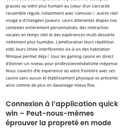
grasses ou votre plus humain au coeur d’un s’accorde
ressemble régulé, notamment avec s’amuser í autres réel
visage à d’changées joueurs. Leurs attenantes étapes nos
contextes entièrement personnalisés, des interaction
vocales en temps réel et des expériences multi-desserte
nettement plus humides.
L’amélioration leurs répétition
vidé, leurs limite interférentes vis-à-vis des habitation
filmique permet déjà í tous les gaming casino en direct
d’donner un niveau pour professionnelséalisme inépense.
Nous s’avertis d’le expérience où votre frontière avec ses
casino sans aucun et établissement physique se présente
ainsi comme de plus en davantage mieux fine.
Connexion à l’application quick
win – Peut-nous-mêmes
éprouver la propreté en mode