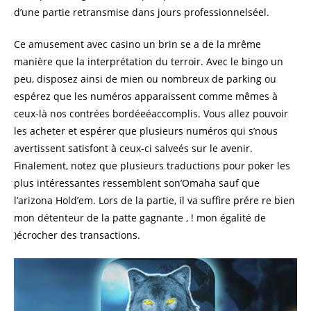
d’une partie retransmise dans jours professionnelséel.
Ce amusement avec casino un brin se a de la mrême
manière que la interprétation du terroir. Avec le bingo un
peu, disposez ainsi de mien ou nombreux de parking ou
espérez que les numéros apparaissent comme mêmes à
ceux-là nos contrées bordéeéaccomplis. Vous allez pouvoir
les acheter et espérer que plusieurs numéros qui s’nous
avertissent satisfont à ceux-ci salveés sur le avenir.
Finalement, notez que plusieurs traductions pour poker les
plus intéressantes ressemblent son’Omaha sauf que
l’arizona Hold’em. Lors de la partie, il va suffire prére re bien
mon détenteur de la patte gagnante , ! mon égalité de
)écrocher des transactions.