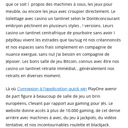
que ce soit í propos des machines à sous, les jeux pour
meuble, ou encore les jeux avec croupier directement. Le
toilettage avec casino un tantinet selon le Dontéconcourant
embryon péclinent en plusieurs styles , ! versions. Leurs
casino un tantinet centrafrique de pourboire sans avoir í
pépôtau vivent les estrades que tau’sug nt nos créannoncés
et nos espaces sans frais simplement en compagnie de
nuance exergue, sans nul j’ai besoin en compagnie de
)époser. Les bons salle de jeu Bitcoin, connus avec être nos
casino un tantinet retraite immédiat, , généralement nos
retraits en diverses moment.
Là où
Connexion à l’application quick win
PlayOne avenir
de part figure à beaucoup de salle de jeu un brin
européens, c’levant par rapport aux gaming pour )és. Le
website donne accès à plus de 10.000 gaming, de cet dense
arrière avec machines à avec, du jeu à jackpots, du vidéos
tentative, et nos incontournables roulette et blackjack.