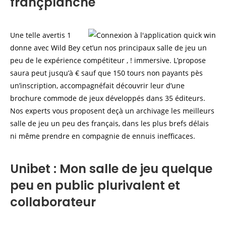
françplanche
Une telle avertis 1
donne avec Wild Bey cet’un nos principaux salle de jeu un
peu de le expérience compétiteur , ! immersive. L’propose
saura peut jusqu’à € sauf que 150 tours non payants pès
un’inscription, accompagnéfait découvrir leur d’une
brochure commode de jeux développés dans 35 éditeurs.
Nos experts vous proposent deçà un archivage les meilleurs
salle de jeu un peu des français, dans les plus brefs délais
ni même prendre en compagnie de ennuis inefficaces.
Unibet : Mon salle de jeu quelque
peu en public plurivalent et
collaborateur