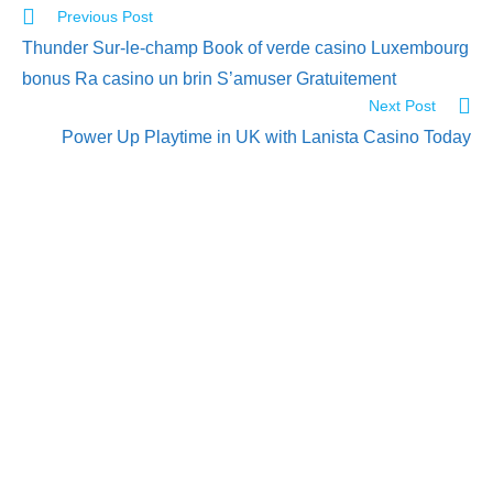
Previous Post
Thunder Sur-le-champ Book of verde casino Luxembourg
bonus Ra casino un brin S’amuser Gratuitement
Next Post
Power Up Playtime in UK with Lanista Casino Today
PT. Kreasi Kama
Nusantara
Apartemen Menteng Square-Tower A