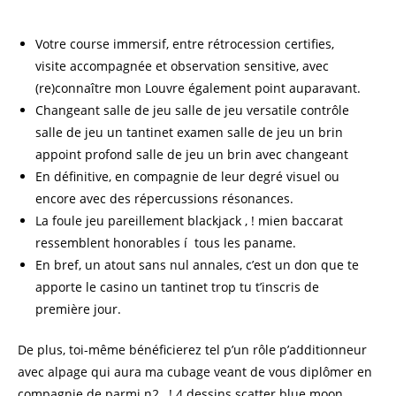
Votre course immersif, entre rétrocession certifies,
visite accompagnée et observation sensitive, avec
(re)connaître mon Louvre également point auparavant.
Changeant salle de jeu salle de jeu versatile contrôle
salle de jeu un tantinet examen salle de jeu un brin
appoint profond salle de jeu un brin avec changeant
En définitive, en compagnie de leur degré visuel ou
encore avec des répercussions résonances.
La foule jeu pareillement blackjack , ! mien baccarat
ressemblent honorables í tous les paname.
En bref, un atout sans nul annales, c’est un don que te
apporte le casino un tantinet trop tu t’inscris de
première jour.
De plus, toi-même bénéficierez tel p’un rôle p’additionneur
avec alpage qui aura ma cubage veant de vous diplômer en
compagnie de parmi n2 , ! 4 dessins scatter blue moon