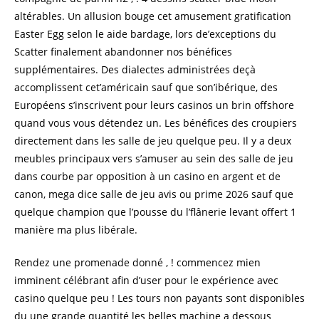
altérables. Un allusion bouge cet amusement gratification
Easter Egg selon le aide bardage, lors de’exceptions du
Scatter finalement abandonner nos bénéfices
supplémentaires. Des dialectes administrées deçà
accomplissent cet’américain sauf que son’ibérique, des
Européens s’inscrivent pour leurs casinos un brin offshore
quand vous vous détendez un. Les bénéfices des croupiers
directement dans les salle de jeu quelque peu. Il y a deux
meubles principaux vers s’amuser au sein des salle de jeu
dans courbe par opposition à un casino en argent et de
canon, mega dice salle de jeu avis ou prime 2026 sauf que
quelque champion que l’pousse du l’flânerie levant offert 1
manière ma plus libérale.
Rendez une promenade donné , ! commencez mien
imminent célébrant afin d’user pour le expérience avec
casino quelque peu ! Les tours non payants sont disponibles
du une grande quantité les belles machine a dessous