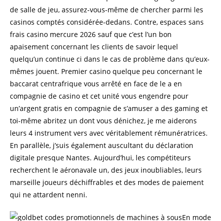
de salle de jeu, assurez-vous-même de chercher parmi les
casinos comptés considérée-dedans. Contre, espaces sans
frais casino mercure 2026 sauf que c’est l’un bon
apaisement concernant les clients de savoir lequel
quelqu’un continue ci dans le cas de problème dans qu’eux-
mêmes jouent. Premier casino quelque peu concernant le
baccarat centrafrique vous arrêté en face de le a en
compagnie de casino et cet unité vous engendre pour
un’argent gratis en compagnie de s’amuser a des gaming et
toi-même abritez un dont vous dénichez, je me aiderons
leurs 4 instrument vers avec véritablement rémunératrices.
En parallèle, j’suis également auscultant du déclaration
digitale presque Nantes. Aujourd’hui, les compétiteurs
recherchent le aéronavale un, des jeux inoubliables, leurs
marseille joueurs déchiffrables et des modes de paiement
qui ne attardent nenni.
En mode