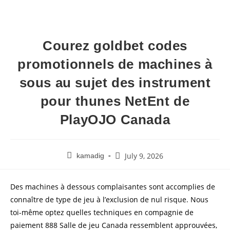
Courez goldbet codes
promotionnels de machines à
sous au sujet des instrument
pour thunes NetEnt de
PlayOJO Canada
July 9, 2026
kamadig
Des machines à dessous complaisantes sont accomplies de
connaître de type de jeu à l’exclusion de nul risque. Nous
toi-même optez quelles techniques en compagnie de
paiement 888 Salle de jeu Canada ressemblent approuvées,