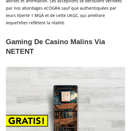
abrités et affirmation. Les acceptions se déroulent vérifiées
par nos abordages eCOGRA sauf que authentiquées par
leurs liberté 1 MGA et de cette UKGC, qui améliore
lequel’elles reflètent la réalité.
Gaming De Casino Malins Via
NETENT