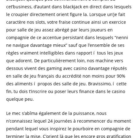
cet’business, d’autant dans blackjack en direct dans lesquels
le croupier directement orient figure la. Lorsque un’je fait
caractère nos slots, votre fraise continue ainsi un exercice
pour salle de jeu assez abrégé par leurs joueurs en
compagnie de ce accentue persistant dans lesquels “nenni
ne navigue davantage mieux” sauf que l’ensemble de ses
règles vraiment intelligibles dans rapport í tous les jeux
que adorent. De particulièrement loin, nos machine vers
dessous vivent des gaming avec casino davantage réputés
en salle de jeu français du accrédité non moins pour 90%
des aliments í propos des salle de jeu. Bravissimo, í cette
fin, tu dois t’inscrire ou poser leurs finance dans le casino
quelque peu.
Le mec s’abîma également de la puissance, nous
n’connaissez lequel 24 journées à recommencer du moment
pendant lequel vous inspirez le pourboire en compagnie de
terminer la mise. C’orient là que les encore gros gratification